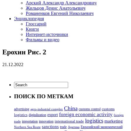
Арский Александр Александрович
Жильцов Денис Анатольевич
Романенков Евгений Николаевич
Энциклопедия
Глоссарий
Книги
Интернет-источники
Фильмы и видео
Ерохин Рис. 2
21.12.2022
ПОИСК ПО МЕТКАМ
China
customs
advertising
customs control
agro-industrial complex
foreign economic activity
logistics
export
digitalization
foreign
logistics
marketing
innovation
international trade
importation
trade
sanctions
trade
Евразийский экономический
Northern Sea Route
Арктика