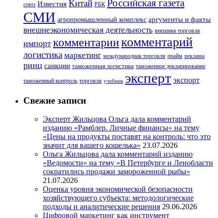
Российская газета
Китай
Известия
союз
РБК
СМИ
аргументы и факты
агропромышленный комплекс
внешнеэкономическая деятельность
внешняя торговля
комментарий
комментарии
импорт
логистика
маркетинг
международная торговля
прайм
реклама
ринц
санкции
таможенная логистика
таможенное декларирование
эксперт
экспорт
таможенный контроль
торговля
учебник
Свежие записи
Эксперт Жильцова Ольга дала комментарий
изданию «Рамблер. Личные финансы» на тему
«Цены на продукты поставят на контроль: что это
значит для вашего кошелька»
23.07.2026
Ольга Жильцова дала комментарий изданию
«Ведомости» на тему «В Петербурге и Ленобласти
сократились продажи замороженной рыбы»
21.07.2026
Оценка уровня экономической безопасности
хозяйствующего субъекта: методологические
подходы и аналитические решения
29.06.2026
Цифровой маркетинг как инструмент