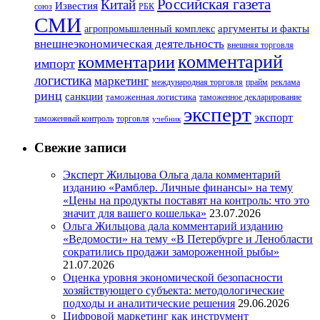
Российская газета
Китай
Известия
союз
РБК
СМИ
аргументы и факты
агропромышленный комплекс
внешнеэкономическая деятельность
внешняя торговля
комментарий
комментарии
импорт
логистика
маркетинг
международная торговля
прайм
реклама
ринц
санкции
таможенная логистика
таможенное декларирование
эксперт
экспорт
таможенный контроль
торговля
учебник
Свежие записи
Эксперт Жильцова Ольга дала комментарий
изданию «Рамблер. Личные финансы» на тему
«Цены на продукты поставят на контроль: что это
значит для вашего кошелька»
23.07.2026
Ольга Жильцова дала комментарий изданию
«Ведомости» на тему «В Петербурге и Ленобласти
сократились продажи замороженной рыбы»
21.07.2026
Оценка уровня экономической безопасности
хозяйствующего субъекта: методологические
подходы и аналитические решения
29.06.2026
Цифровой маркетинг как инструмент