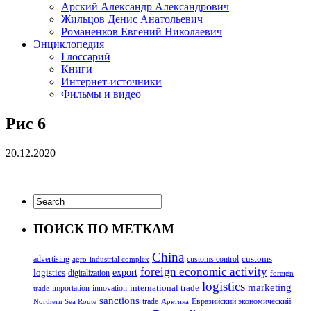
Арский Александр Александрович
Жильцов Денис Анатольевич
Романенков Евгений Николаевич
Энциклопедия
Глоссарий
Книги
Интернет-источники
Фильмы и видео
Рис 6
20.12.2020
ПОИСК ПО МЕТКАМ
China
customs
advertising
customs control
agro-industrial complex
foreign economic activity
logistics
export
digitalization
foreign
logistics
marketing
innovation
international trade
importation
trade
sanctions
trade
Евразийский экономический
Northern Sea Route
Арктика