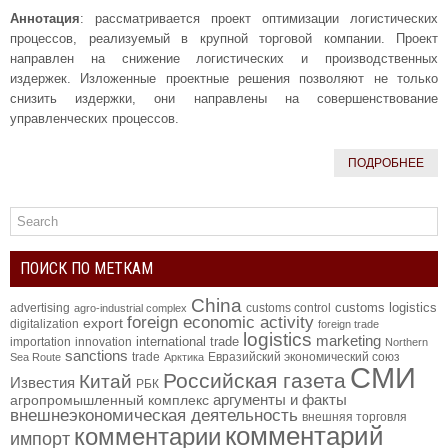
Аннотация
: рассматривается проект оптимизации логистических
процессов, реализуемый в крупной торговой компании. Проект
направлен на снижение логистических и производственных
издержек. Изложенные проектные решения позволяют не только
снизить издержки, они направлены на совершенствование
управленческих процессов.
ПОДРОБНЕЕ
ПОИСК ПО МЕТКАМ
China
customs logistics
advertising
customs control
agro-industrial complex
foreign economic activity
export
digitalization
foreign trade
logistics
marketing
international trade
importation
innovation
Northern
sanctions
trade
Евразийский экономический союз
Sea Route
Арктика
СМИ
Российская газета
Китай
Известия
РБК
аргументы и факты
агропромышленный комплекс
внешнеэкономическая деятельность
внешняя торговля
комментарий
комментарии
импорт