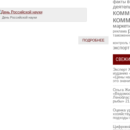
в
факты
деятел
комм
День Российской науки
комм
маркет
реклама
таможенн
ПОДРОБНЕЕ
контроль
экспорт
СВЕЖИ
Эксперт 
изданию 
«Цены на
это знач
Ольга Жи
«Ведомос
Леноблас
рыбы»
21
Оценка у
хозяйств
подходы 
Цифровой