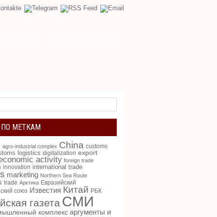
РЕДКОЛЛЕГИЯ
МАРКЕТИНГ И ЛОГИСТИКА
 ПО МЕТКАМ
China
g
customs
agro-industrial complex
toms logistics
export
digitalization
 economic activity
foreign trade
international trade
n
innovation
cs
marketing
Northern Sea Route
s
trade
Евразийский
Арктика
Китай
Известия
ский союз
РБК
СМИ
йская газета
аргументы и
мышленный комплекс