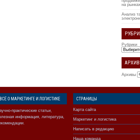
продвиже
на рынка
Анализ т
электрон
РУБРИ
Рубрики
АРХИ
Архивы
ВСЁ О МАРКЕТИНГЕ И ЛОГИСТИКЕ
СТРАНИЦЫ
Карта сайта
аучно-практические статьи,
олезная информация, литература,
Маркетинг и логистика
екомендации.
Написать в редакцию
Наша команда