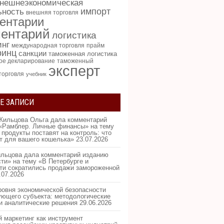
нешнеэкономическая
импорт
ьность
внешняя торговля
ентарии
ентарий
логистика
инг
международная торговля
прайм
ринц
санкции
таможенная логистика
ое декларирование
таможенный
эксперт
торговля
учебник
Е ЗАПИСИ
Жильцова Ольга дала комментарий
«Рамблер. Личные финансы» на тему
 продукты поставят на контроль: что
ит для вашего кошелька»
23.07.2026
льцова дала комментарий изданию
ти» на тему «В Петербурге и
ти сократились продажи замороженной
.07.2026
ровня экономической безопасности
ующего субъекта: методологические
и аналитические решения
29.06.2026
 маркетинг как инструмент