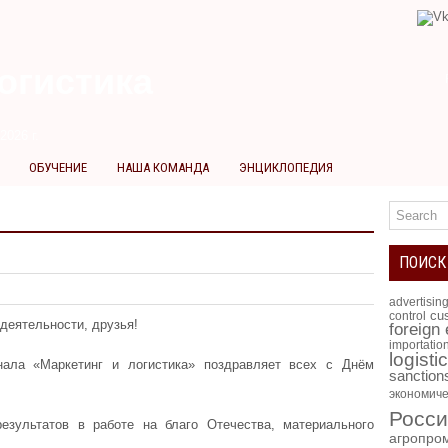
огистика
2026 г.
ОБУЧЕНИЕ
НАША КОМАНДА
ЭНЦИКЛОПЕДИЯ
ПОИСК
advertisin
cus
control
 деятельности, друзья!
foreign
importatio
logisti
рнала «Маркетинг и логистика» поздравляет всех с Днём
sanction
экономиче
Росси
зультатов в работе на благо Отечества, материального
агропро