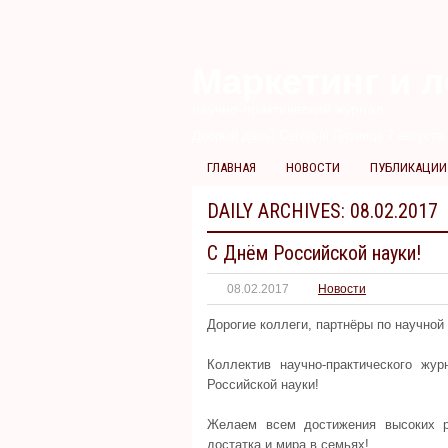
Маркетинг и л
научно-практический журнал
Добрый день! Сегодня
Пятница 7 августа 
ГЛАВНАЯ
НОВОСТИ
ПУБЛИКАЦИИ
DAILY ARCHIVES:
08.02.2017
С Днём Российской науки!
08.02.2017
Новости
Дорогие коллеги, партнёры по научной
Коллектив научно-практического жу
Российской науки!
Желаем всем достижения высоких ре
достатка и мира в семьях!