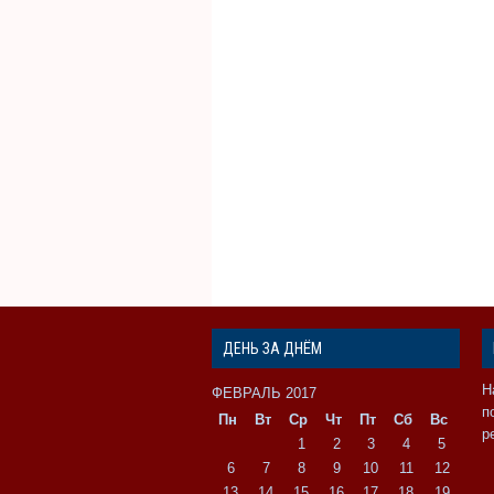
ДЕНЬ ЗА ДНЁМ
Н
ФЕВРАЛЬ 2017
п
Пн
Вт
Ср
Чт
Пт
Сб
Вс
р
1
2
3
4
5
6
7
8
9
10
11
12
13
14
15
16
17
18
19