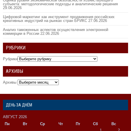
Оценка уровня экономической безопасности хозяйствующего
субъекта: методологические подходы и аналитические решения
29.06.2026
Цифровой маркетинг как инструмент продвижения российских
креативных индустрий на рынках стран БРИКС
27.06.2026
Анализ таможенных аспектов осуществления электронной
коммерции в России
22.06.2026
РУБРИКИ
Рубрики
АРХИВЫ
Архивы
ДЕНЬ ЗА ДНЁМ
АВГУСТ 2026
Пн
Вт
Ср
Чт
Пт
Сб
Вс
1
2