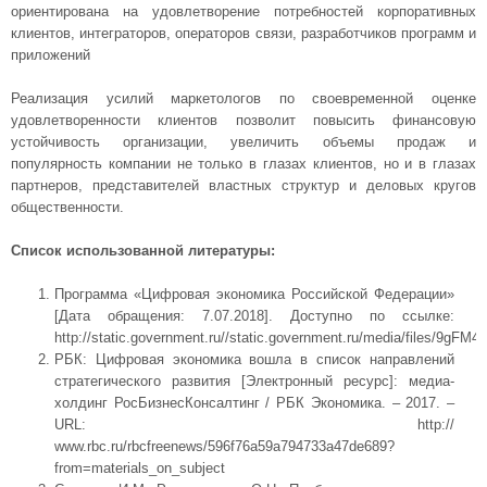
ориентирована на удовлетворение потребностей корпоративных
клиентов, интеграторов, операторов связи, разработчиков программ и
приложений
Реализация усилий маркетологов по своевременной оценке
удовлетворенности клиентов позволит повысить финансовую
устойчивость организации, увеличить объемы продаж и
популярность компании не только в глазах клиентов, но и в глазах
партнеров, представителей властных структур и деловых кругов
общественности.
Список использованной литературы:
Программа «Цифровая экономика Российской Федерации»
[Дата обращения: 7.07.2018]. Доступно по ссылке:
http://static.government.ru//static.government.ru/media/files/9
РБК: Цифровая экономика вошла в список направлений
стратегического развития [Электронный ресурс]: медиа-
холдинг РосБизнесКонсалтинг / РБК Экономика. – 2017. –
URL: http://
www.rbc.ru/rbcfreenews/596f76a59a794733a47de689?
from=materials_on_subject