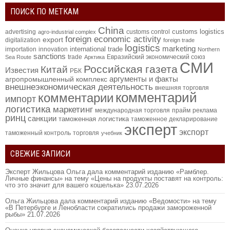
ПОИСК ПО МЕТКАМ
China
customs logistics
advertising
customs control
agro-industrial complex
foreign economic activity
export
digitalization
foreign trade
logistics
marketing
international trade
importation
innovation
Northern
sanctions
trade
Евразийский экономический союз
Sea Route
Арктика
СМИ
Российская газета
Китай
Известия
РБК
аргументы и факты
агропромышленный комплекс
внешнеэкономическая деятельность
внешняя торговля
комментарий
комментарии
импорт
логистика
маркетинг
международная торговля
прайм
реклама
ринц
санкции
таможенная логистика
таможенное декларирование
эксперт
экспорт
таможенный контроль
торговля
учебник
СВЕЖИЕ ЗАПИСИ
Эксперт Жильцова Ольга дала комментарий изданию «Рамблер.
Личные финансы» на тему «Цены на продукты поставят на контроль:
что это значит для вашего кошелька»
23.07.2026
Ольга Жильцова дала комментарий изданию «Ведомости» на тему
«В Петербурге и Ленобласти сократились продажи замороженной
рыбы»
21.07.2026