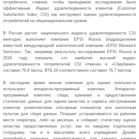
потребителя, главное, чтобы проводимое исследование было
эффективным. Индекс удовлетворенности клиентов (Customer
Satisfaction Index, CSI) как инструмент оценки удовлетворенности
потребителей на общенациональном уровне.
В России расчет национального индекса удовлетворенности CSI
ежегодно выполняет компания EPSI Russia (подразделение
известной международной аналитической компании «EPSI Research
Services». Так, например результаты исследования EPSI Russia в
2018 году показали, что наиболее высокий индекс
удовлетворенности потребителей CSI отмечен в «Сбербанке»
составил 76,8 балла, ВТБ-24 соответственно составил 76,7 баллов.
В последнее время многие компании для оценки лояльности
используют аппаратно-программный комплекс. Аппаратно-
программный комплекс сбора, хранения и предоставления
статических данных для оценки качества и сервиса обслуживания
клиентов укомплектован сенсорным планшетом или кнопочным
пультом для сбора данных. Планшет устанавливается на рабочем
месте оператора, либо на ресепшн, и собирает статистику оценок
качества предоставленных услуг, как по каждому отдельному
сотруднику, так и в масштабах всего учреждения. Дизайн
интерфейса планшета разрабатывается для каждого клиента