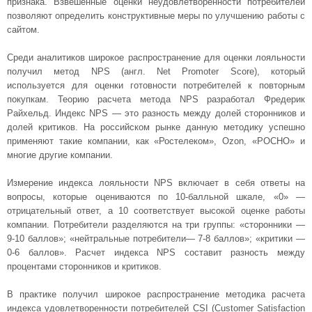
признака. Взвешенные оценки неудовлетворенности потребителей
позволяют определить конструктивные меры по улучшению работы с
сайтом.
Среди аналитиков широкое распространение для оценки лояльности
получил метод NPS (англ. Net Promoter Score), который
используется для оценки готовности потребителей к повторным
покупкам. Теорию расчета метода NPS разработал Фредерик
Райхельд. Индекс NPS — это разность между долей сторонников и
долей критиков. На российском рынке данную методику успешно
применяют такие компании, как «Ростелеком», Ozon, «РОСНО» и
многие другие компании.
Измерение индекса лояльности NPS включает в себя ответы на
вопросы, которые оцениваются по 10-балльной шкале, «0» —
отрицательный ответ, а 10 соответствует высокой оценке работы
компании. Потребители разделяются на три группы: «сторонники —
9-10 баллов»; «нейтральные потребители— 7-8 баллов»; «критики —
0-6 баллов». Расчет индекса NPS составит разность между
процентами сторонников и критиков.
В практике получил широкое распространение методика расчета
индекса удовлетворенности потребителей CSI (Customer Satisfaction