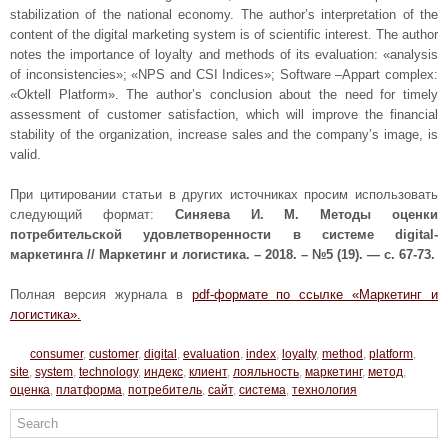
stabilization of the national economy. The author’s interpretation of the
content of the digital marketing system is of scientific interest. The author
notes the importance of loyalty and methods of its evaluation: «analysis
of inconsistencies»; «NPS and CSI Indices»; Software –Appart complex:
«Oktell Platform». The author’s conclusion about the need for timely
assessment of customer satisfaction, which will improve the financial
stability of the organization, increase sales and the company’s image, is
valid.
При цитировании статьи в других источниках просим использовать
следующий формат:
Синяева И. М. Методы оценки
потребительской удовлетворенности в системе digital-
маркетинга // Маркетинг и логистика. – 2018. – №5 (19). — с. 67-73.
Полная версия журнала в
pdf-формате по ссылке «Маркетинг и
логистика».
consumer
,
customer
,
digital
,
evaluation
,
index
,
loyalty
,
method
,
platform
,
site
,
system
,
technology
,
индекс
,
клиент
,
лояльность
,
маркетинг
,
метод
,
оценка
,
платформа
,
потребитель
,
сайт
,
система
,
технология