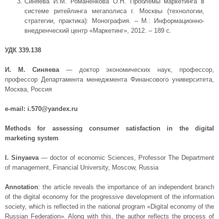
Синяева И.М. Романенкова О.Н. Проблемы маркетинга в
системе ритейлинга мегаполиса г. Москвы (технологии,
стратегии, практика): Монография. – М.: Информационно-
внедренческий центр «Маркетинг», 2012. – 189 с.
УДК 339.138
И. М. Синяева
— доктор экономических наук, профессор,
профессор Департамента менеджмента Финансового университета,
Москва, Россия
e-mail: i.570@yandex.ru
Methods for assessing consumer satisfaction in the digital
marketing system
I. Sinyaeva
— doctor of economic Sciences, Professor The Department
of management, Financial University, Moscow, Russia
Annotation
: the article reveals the importance of an independent branch
of the digital economy for the progressive development of the information
society, which is reflected in the national program «Digital economy of the
Russian Federation». Along with this, the author reflects the process of