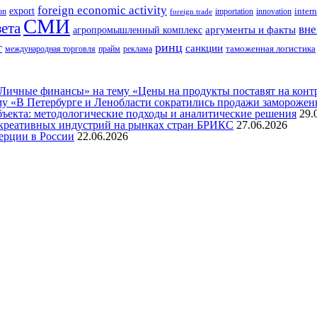
foreign economic activity
export
innovation
intern
ion
importation
foreign trade
СМИ
зета
вне
аргументы и факты
агропромышленный комплекс
ринц
г
санкции
таможенная логистика
международная торговля
прайм
реклама
ичные финансы» на тему «Цены на продукты поставят на контро
му «В Петербурге и Ленобласти сократились продажи замороже
бъекта: методологические подходы и аналитические решения
29.
креативных индустрий на рынках стран БРИКС
27.06.2026
ерции в России
22.06.2026