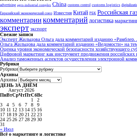
China
customs logistics
advertising
customs control
agro-industrial complex
digitalizat
Российская га
Китай
Известия
Евразийский экономический союз
РБК
комментарий
комментарии
логистика
маркетин
эксперт
экспорт
Свежие записи
Эксперт Жильцова Ольга дала комментарий изданию «Рамблер. Л
Ольга Жильцова дала комментарий изданию «Ведомости» на те
Оценка уровня экономической безопасности хозяйствующего су
Цифровой маркетинг как инструмент продвижения российских 
Анализ таможенных аспектов осуществления электронной комм
Рубрики
Рубрики
Архивы
Архивы
ДЕНЬ ЗА ДНЁМ
Август 2026
Пн
Вт
Ср
Чт
Пт
Сб
Вс
1
2
3
4
5
6
7
8
9
10
11
12
13
14
15
16
17
18
19
20
21
22
23
24
25
26
27
28
29
30
31
« Июл
Всё о маркетинге и логистике