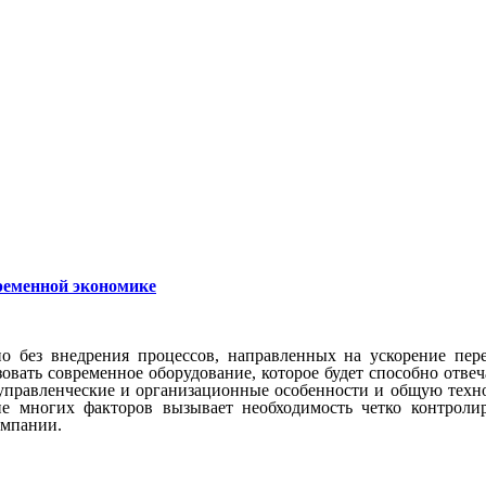
ременной экономике
о без внедрения процессов, направленных на ускорение пе
овать современное оборудование, которое будет способно отве
 управленческие и организационные особенности и общую техн
е многих факторов вызывает необходимость четко контролиро
омпании.