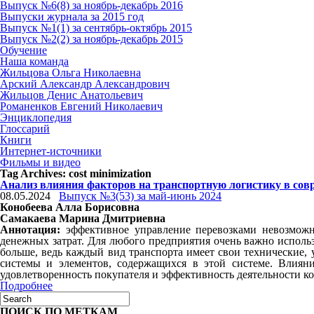
Выпуск №6(8) за ноябрь-декабрь 2016
Выпуски журнала за 2015 год
Выпуск №1(1) за сентябрь-октябрь 2015
Выпуск №2(2) за ноябрь-декабрь 2015
Обучение
Наша команда
Жильцова Ольга Николаевна
Арский Александр Александрович
Жильцов Денис Анатольевич
Романенков Евгений Николаевич
Энциклопедия
Глоссарий
Книги
Интернет-источники
Фильмы и видео
Tag Archives:
cost minimization
Анализ влияния факторов на транспортную логистику в сов
08.05.2024
Выпуск №3(53) за май-июнь 2024
Конобеева Алла Борисовна
Самакаева Марина Дмитриевна
Аннотация:
эффективное управление перевозками невозможн
денежных затрат. Для любого предприятия очень важно использ
больше, ведь каждый вид транспорта имеет свои технические,
системы и элементов, содержащихся в этой системе. Влияни
удовлетворенность покупателя и эффективность деятельности к
Подробнее
ПОИСК ПО МЕТКАМ