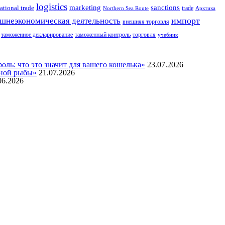
logistics
marketing
sanctions
ational trade
trade
Northern Sea Route
Арктика
импорт
шнеэкономическая деятельность
внешняя торговля
таможенное декларирование
таможенный контроль
торговля
учебник
ль: что это значит для вашего кошелька»
23.07.2026
нной рыбы»
21.07.2026
06.2026