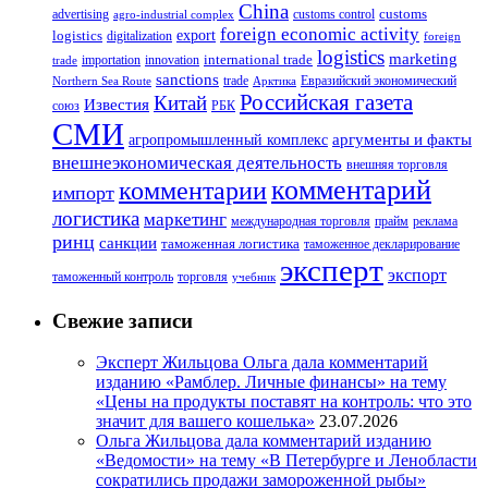
China
customs
advertising
customs control
agro-industrial complex
foreign economic activity
logistics
export
digitalization
foreign
logistics
marketing
innovation
international trade
importation
trade
sanctions
trade
Евразийский экономический
Northern Sea Route
Арктика
Российская газета
Китай
Известия
союз
РБК
СМИ
аргументы и факты
агропромышленный комплекс
внешнеэкономическая деятельность
внешняя торговля
комментарий
комментарии
импорт
логистика
маркетинг
международная торговля
прайм
реклама
ринц
санкции
таможенная логистика
таможенное декларирование
эксперт
экспорт
таможенный контроль
торговля
учебник
Свежие записи
Эксперт Жильцова Ольга дала комментарий
изданию «Рамблер. Личные финансы» на тему
«Цены на продукты поставят на контроль: что это
значит для вашего кошелька»
23.07.2026
Ольга Жильцова дала комментарий изданию
«Ведомости» на тему «В Петербурге и Ленобласти
сократились продажи замороженной рыбы»