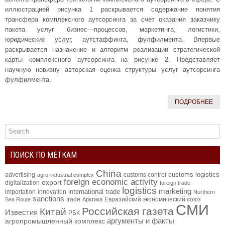
иллюстрацией рисунка 1 раскрывается содержание понятия
трансфера комплексного аутсорсинга за счет оказания заказчику
пакета услуг бизнес—процессов, маркетинга, логистики,
юридических услуг, аутстаффинга, фулфилмента. Впервые
раскрывается назначение и алгоритм реализации стратегической
карты комплексного аутсорсинга на рисунке 2. Представляет
научную новизну авторская оценка структуры услуг аутсорсинга
фулфилмента.
ПОДРОБНЕЕ
ПОИСК ПО МЕТКАМ
China
customs logistics
advertising
customs control
agro-industrial complex
foreign economic activity
export
digitalization
foreign trade
logistics
marketing
international trade
importation
innovation
Northern
sanctions
trade
Евразийский экономический союз
Sea Route
Арктика
СМИ
Российская газета
Китай
Известия
РБК
аргументы и факты
агропромышленный комплекс