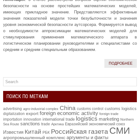
безопасности на основе простейших математических моделей,
имеющих прикладное значение. Представляются эффективные
значения показателей модели точки безубыточности и значения
уровня экономической безопасности аутсорсера. Формируется вывод
о необходимости аппроксимации математических моделей для
стимулирования применения математического аппарата в
логистическом планировании руководителями и специалистами со
средним и средним специальным образованием.
ПОДРОБНЕЕ
ПОИСК ПО МЕТКАМ
China
customs logistics
advertising
customs control
agro-industrial complex
foreign economic activity
export
digitalization
foreign trade
logistics
marketing
international trade
importation
innovation
Northern
sanctions
trade
Евразийский экономический союз
Sea Route
Арктика
СМИ
Российская газета
Китай
Известия
РБК
аргументы и факты
агропромышленный комплекс