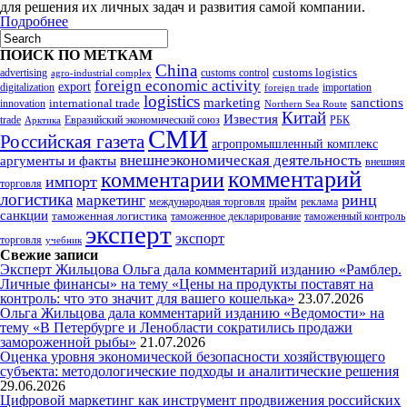
для решения их личных задач и развития самой компании.
Подробнее
ПОИСК ПО МЕТКАМ
China
customs logistics
advertising
customs control
agro-industrial complex
foreign economic activity
export
digitalization
importation
foreign trade
logistics
marketing
sanctions
innovation
international trade
Northern Sea Route
Китай
Известия
trade
Евразийский экономический союз
РБК
Арктика
СМИ
Российская газета
агропромышленный комплекс
внешнеэкономическая деятельность
аргументы и факты
внешняя
комментарий
комментарии
импорт
торговля
логистика
ринц
маркетинг
международная торговля
прайм
реклама
санкции
таможенная логистика
таможенное декларирование
таможенный контроль
эксперт
экспорт
торговля
учебник
Свежие записи
Эксперт Жильцова Ольга дала комментарий изданию «Рамблер.
Личные финансы» на тему «Цены на продукты поставят на
контроль: что это значит для вашего кошелька»
23.07.2026
Ольга Жильцова дала комментарий изданию «Ведомости» на
тему «В Петербурге и Ленобласти сократились продажи
замороженной рыбы»
21.07.2026
Оценка уровня экономической безопасности хозяйствующего
субъекта: методологические подходы и аналитические решения
29.06.2026
Цифровой маркетинг как инструмент продвижения российских