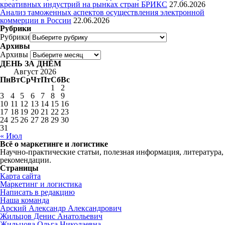
креативных индустрий на рынках стран БРИКС
27.06.2026
Анализ таможенных аспектов осуществления электронной
коммерции в России
22.06.2026
Рубрики
Рубрики
Архивы
Архивы
ДЕНЬ ЗА ДНЁМ
Август 2026
Пн
Вт
Ср
Чт
Пт
Сб
Вс
1
2
3
4
5
6
7
8
9
10
11
12
13
14
15
16
17
18
19
20
21
22
23
24
25
26
27
28
29
30
31
« Июл
Всё о маркетинге и логистике
Научно-практические статьи, полезная информация, литература,
рекомендации.
Страницы
Карта сайта
Маркетинг и логистика
Написать в редакцию
Наша команда
Арский Александр Александрович
Жильцов Денис Анатольевич
Жильцова Ольга Николаевна