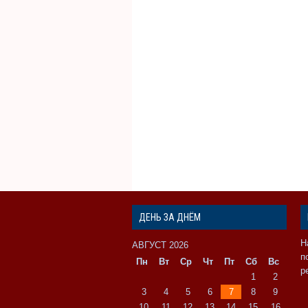
ДЕНЬ ЗА ДНЁМ
Н
АВГУСТ 2026
п
Пн
Вт
Ср
Чт
Пт
Сб
Вс
р
1
2
3
4
5
6
7
8
9
10
11
12
13
14
15
16