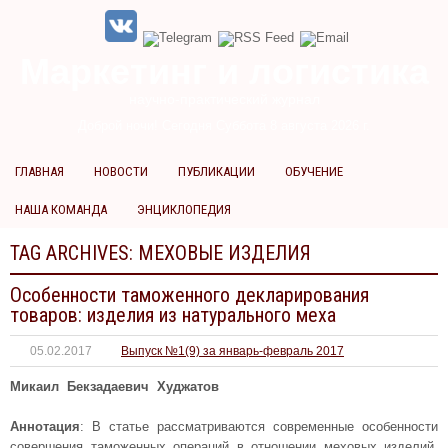
Маркетинг и логистика
научно-практический журнал
Доброй ночи! Сегодня
Суббота 8 августа 2026 г.
ГЛАВНАЯ
НОВОСТИ
ПУБЛИКАЦИИ
ОБУЧЕНИЕ
НАША КОМАНДА
ЭНЦИКЛОПЕДИЯ
TAG ARCHIVES:
МЕХОВЫЕ ИЗДЕЛИЯ
Особенности таможенного декларирования
товаров: изделия из натурального меха
05.02.2017
Выпуск №1(9) за январь-февраль 2017
Микаил Бекзадаевич Худжатов
Аннотация
: В статье рассматриваются современные особенности
совершения таможенных операций в отношении меховых изделий.