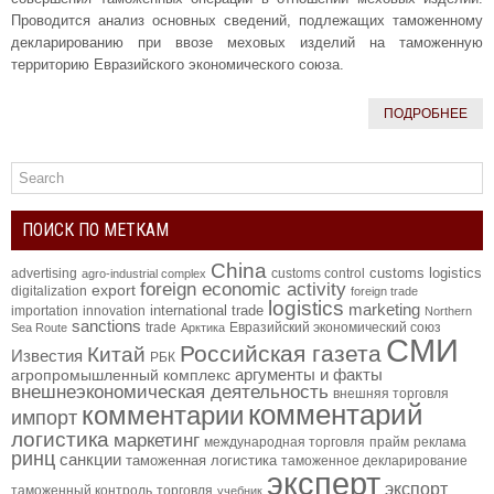
Проводится анализ основных сведений, подлежащих таможенному
декларированию при ввозе меховых изделий на таможенную
территорию Евразийского экономического союза.
ПОДРОБНЕЕ
ПОИСК ПО МЕТКАМ
China
customs logistics
advertising
customs control
agro-industrial complex
foreign economic activity
export
digitalization
foreign trade
logistics
marketing
international trade
importation
innovation
Northern
sanctions
trade
Евразийский экономический союз
Sea Route
Арктика
СМИ
Российская газета
Китай
Известия
РБК
аргументы и факты
агропромышленный комплекс
внешнеэкономическая деятельность
внешняя торговля
комментарий
комментарии
импорт
логистика
маркетинг
международная торговля
прайм
реклама
ринц
санкции
таможенная логистика
таможенное декларирование
эксперт
экспорт
таможенный контроль
торговля
учебник