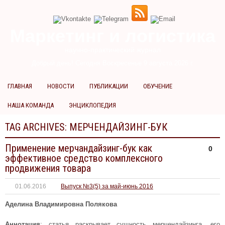
Маркетинг и логистика
научно-практический журнал
Добрый день! Сегодня
Воскресенье 9 августа 2026 г.
ГЛАВНАЯ
НОВОСТИ
ПУБЛИКАЦИИ
ОБУЧЕНИЕ
НАША КОМАНДА
ЭНЦИКЛОПЕДИЯ
TAG ARCHIVES:
МЕРЧЕНДАЙЗИНГ-БУК
Применение мерчандайзинг-бук как
0
эффективное средство комплексного
продвижения товара
01.06.2016
Выпуск №3(5) за май-июнь 2016
Аделина Владимировна Полякова
Аннотация
: статья раскрывает сущность мерчендайзинга, его