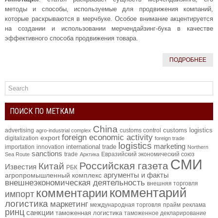
методы и способы, используемые для продвижения компаний,
которые раскрываются в мерчбуке. Особое внимание акцентируется
на создании и использовании мерчендайзинг-бука в качестве
эффективного способа продвижения товара.
ПОДРОБНЕЕ
ПОИСК ПО МЕТКАМ
China
customs logistics
advertising
customs control
agro-industrial complex
foreign economic activity
export
digitalization
foreign trade
logistics
marketing
international trade
importation
innovation
Northern
sanctions
trade
Евразийский экономический союз
Sea Route
Арктика
СМИ
Российская газета
Китай
Известия
РБК
аргументы и факты
агропромышленный комплекс
внешнеэкономическая деятельность
внешняя торговля
комментарий
комментарии
импорт
логистика
маркетинг
международная торговля
прайм
реклама
ринц
санкции
таможенная логистика
таможенное декларирование