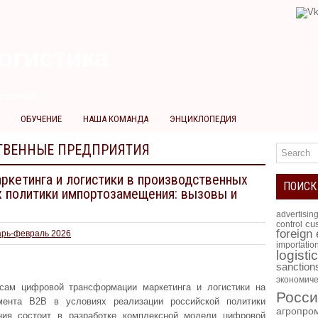
огистика
ста 2026 г.
ОБУЧЕНИЕ
НАША КОМАНДА
ЭНЦИКЛОПЕДИЯ
ТВЕННЫЕ ПРЕДПРИЯТИЯ
кетинга и логистики в производственных
ПОИСК
х политики импортозамещения: вызовы и
advertisin
cus
control
foreign
арь-февраль 2026
importatio
logisti
sanction
экономиче
сам цифровой трансформации маркетинга и логистики на
Росси
гмента B2B в условиях реализации российской политики
агропро
ния состоит в разработке комплексной модели цифровой