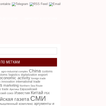
РЕДКОЛЛЕГИЯ
МАРКЕТИНГ И ЛОГИСТИКА
 ПО МЕТКАМ
China
g
customs
agro-industrial complex
toms logistics
export
digitalization
 economic activity
foreign trade
international trade
n
innovation
cs
marketing
Northern Sea Route
s
trade
Евразийский
Арктика
Китай
Известия
ский союз
РБК
СМИ
йская газета
аргументы и
мышленный комплекс