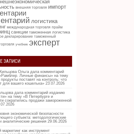
нешнеэкономическая
импорт
ьность
внешняя торговля
ентарии
ентарий
логистика
инг
международная торговля
прайм
ринц
санкции
таможенная логистика
ое декларирование
таможенный
эксперт
торговля
учебник
Е ЗАПИСИ
Жильцова Ольга дала комментарий
«Рамблер. Личные финансы» на тему
 продукты поставят на контроль: что
ит для вашего кошелька»
23.07.2026
льцова дала комментарий изданию
ти» на тему «В Петербурге и
ти сократились продажи замороженной
.07.2026
ровня экономической безопасности
ующего субъекта: методологические
и аналитические решения
29.06.2026
 маркетинг как инструмент