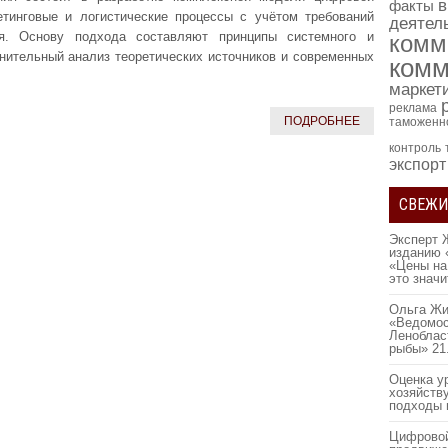
в
факты
тинговые и логистические процессы с учётом требований
деятел
я. Основу подхода составляют принципы системного и
комм
внительный анализ теоретических источников и современных
комм
маркет
реклама
ПОДРОБНЕЕ
таможенн
контроль
экспорт
СВЕЖИ
Эксперт 
изданию 
«Цены на
это знач
Ольга Жи
«Ведомос
Леноблас
рыбы»
21
Оценка у
хозяйств
подходы 
Цифровой