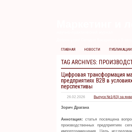
Маркетинг и л
научно-практический журнал
Доброе утро! Сегодня
Воскресенье 9 авгу
ГЛАВНАЯ
НОВОСТИ
ПУБЛИКАЦИИ
TAG ARCHIVES:
ПРОИЗВОДС
Цифровая трансформация мар
предприятиях B2B в условия
перспективы
26.02.2026
Выпуск №1(63) за янв
Зорич Драгана
Аннотация:
статья посвящена вопро
производственных предприятиях се
импортозамещения. Цель исследова