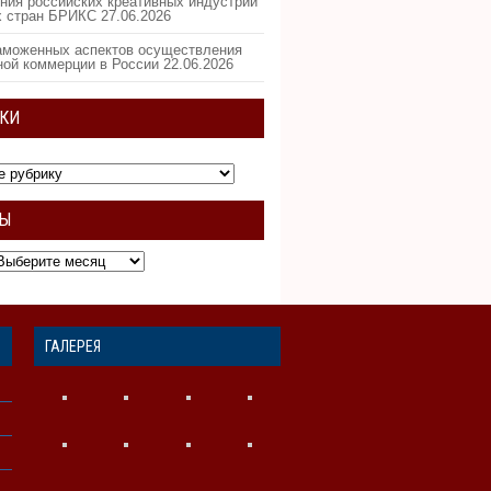
ния российских креативных индустрий
х стран БРИКС
27.06.2026
аможенных аспектов осуществления
ной коммерции в России
22.06.2026
КИ
ВЫ
ГАЛЕРЕЯ