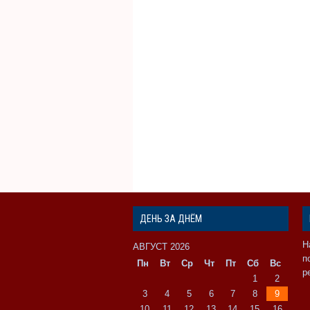
ДЕНЬ ЗА ДНЁМ
Н
АВГУСТ 2026
п
Пн
Вт
Ср
Чт
Пт
Сб
Вс
р
1
2
3
4
5
6
7
8
9
10
11
12
13
14
15
16