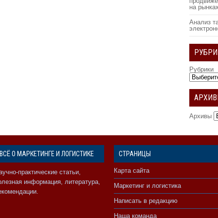
продвиже
на рынка
Анализ т
электрон
РУБРИ
Рубрики
АРХИ
Архивы
ВСЁ О МАРКЕТИНГЕ И ЛОГИСТИКЕ
СТРАНИЦЫ
Карта сайта
аучно-практические статьи,
олезная информация, литература,
Маркетинг и логистика
екомендации.
Написать в редакцию
Наша команда