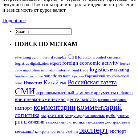
будущий год. Показаны причины роста индексов потребления
и зависимость от курса валют.
Подробнее
ПОИСК ПО МЕТКАМ
China
customs
advertising
customs control
agro-industrial complex
foreign economic activity
logistics
export
digitalization
foreign
logistics
marketing
innovation
international trade
importation
trade
sanctions
trade
Евразийский экономический
Northern Sea Route
Арктика
Российская газета
Китай
Известия
союз
РБК
СМИ
аргументы и факты
агропромышленный комплекс
внешнеэкономическая деятельность
внешняя торговля
комментарий
комментарии
импорт
логистика
маркетинг
международная торговля
прайм
реклама
ринц
санкции
таможенная логистика
таможенное декларирование
эксперт
экспорт
таможенный контроль
торговля
учебник