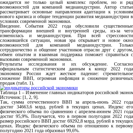
ожидается не только целый комплекс проблем, но и ряд
возможностей для компаний медиаиндустрии. Автор статьи
рассматривает основные направления адаптации к условиям
нового кризиса и общие тенденции развития медиаиндустрии в
условиях современной экономики.
Введение. События 2022 года обусловили существенные
трансформации внешней и внутренней среды, из-за чего
изменилась и медиаиндустрия. При всей стрессовости
сложившейся ситуации, новая эра открывает и новое окно
возможностей для компаний медиаиндустрии. Только
сотрудничество и общение участников отрасли друг с другом,
обмен опытом и взаимная поддержка поможет справиться с
вызовами современной экономики.
Результаты исследования и их обсуждение. Согласно
официальным статистическим данным к концу 2022 года
экономику России ждет жесткое падение: стремительное
снижение ВВП, огромная инфляция и снижение розничных
продаж (табл. 1).
Таблица 1 – Изменение главных индикаторов российской экономи
Источник: [1, 2, 9].
Так, сумма отечественного ВВП за апрель-июнь 2022 года
достиг 34663,6 млрд. рублей в текущих ценах. Индекс его
физического объема по сравнению с апрелем-июнем 2021 года
достиг 95,9%. Получается, что в первом полугодии 2022 года
размер российского ВВП достиг 69292,8 млрд. рублей в текущих
ценах. Индекс физического объема по отношению к первому
полугодию 2021 года образовал 99,6%.