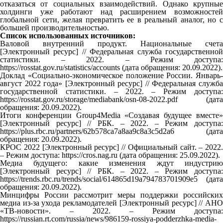
отказаться от социальных взаимодействий. Однако крупные
холдинги уже работают над расширением возможностей
глобальной сети, желая превратить ее в реальный аналог, но с
большей производительностью.
Список использованных источников:
Валовой внутренний продукт. Национальные счета
[Электронный ресурс] // Федеральная служба государственной
статистики. – 2022. – Режим доступа:
https://rosstat.gov.ru/statistics/accounts (дата обращения: 20.09.2022).
Доклад «Социально-экономическое положение России. Январь-
август 2022 года» [Электронный ресурс] // Федеральная служба
государственной статистики. – 2022. – Режим доступа:
https://rosstat.gov.ru/storage/mediabank/osn-08-2022.pdf (дата
обращения: 20.09.2022).
Итоги конференции Group4Media «Создавая будущее вместе»
[Электронный ресурс] // РБК. – 2022. – Режим доступа:
https://plus.rbc.ru/partners/62b578ca7a8aa9c8a3c5d2a6 (дата
обращения: 20.09.2022).
КРОС 2022 [Электронный ресурс] // Официальный сайт. – 2022.
– Режим доступа: https://cros.nag.ru (дата обращения: 25.09.2022).
Медиа будущего: какие изменения ждут индустрию
[Электронный ресурс] // РБК. – 2022. – Режим доступа:
https://trends.rbc.ru/trends/social/614865d19a794783701909e5 (дата
обращения: 20.09.2022).
Минцифры России рассмотрит меры поддержки российских
медиа из-за ухода рекламодателей [Электронный ресурс] // АНО
«ТВ-новости». – 2022. – Режим доступа:
https://russian.rt.com/russia/news/986159-rossiya-podderzhka-media-