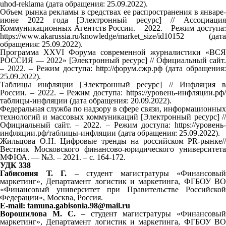
uhod-reklama (дата обращения: 25.09.2022).
Объем рынка рекламы в средствах ее распространения в январе-
июне 2022 года [Электронный ресурс] // Ассоциация
Коммуникационных Агентств России. – 2022. – Режим доступа:
https://www.akarussia.ru/knowledge/market_size/id10152 (дата
обращения: 25.09.2022).
Программа XXVI Форума современной журналистики «ВСЯ
РОССИЯ — 2022» [Электронный ресурс] // Официальный сайт.
– 2022. – Режим доступа: http://форум.сжр.рф (дата обращения:
25.09.2022).
Таблицы инфляции [Электронный ресурс] // Инфляция в
России. – 2022. – Режим доступа: https://уровень-инфляции.рф/
таблицы-инфляции (дата обращения: 20.09.2022).
Федеральная служба по надзору в сфере связи, информационных
технологий и массовых коммуникаций [Электронный ресурс] //
Официальный сайт. – 2022. – Режим доступа: https://уровень-
инфляции.рф/таблицы-инфляции (дата обращения: 25.09.2022).
Жильцова О.Н. Цифровые тренды на российском PR-рынке//
Вестник Московского финансово-юридического университета
МФЮА. — №3. – 2021. – с. 164-172.
УДК 338
Габисония Т. Г.
– студент магистратуры «Финансовый
маркетинг», Департамент логистик и маркетинга, ФГБОУ ВО
«Финансовый университет при Правительстве Российской
Федерации», Москва, Россия.
E-mail: tamuna.gabisonia.98@mail.ru
Ворошилова М. С.
– студент магистратуры «Финансовый
маркетинг», Департамент логистик и маркетинга, ФГБОУ ВО