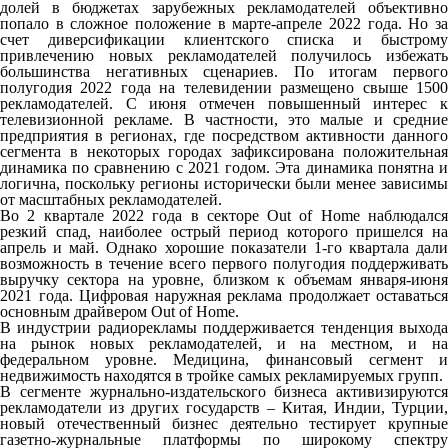
долей в бюджетах зарубежных рекламодателей объективно
попало в сложное положение в марте-апреле 2022 года. Но за
счет диверсификации клиентского списка и быстрому
привлечению новых рекламодателей получилось избежать
большинства негативных сценариев. По итогам первого
полугодия 2022 года на телевидении размещено свыше 1500
рекламодателей. С июня отмечен повышенный интерес к
телевизионной рекламе. В частности, это малые и средние
предприятия в регионах, где посредством активности данного
сегмента в некоторых городах зафиксирована положительная
динамика по сравнению с 2021 годом. Эта динамика понятна и
логична, поскольку регионы исторически были менее зависимы
от масштабных рекламодателей.
Во 2 квартале 2022 года в секторе Out of Home наблюдался
резкий спад, наиболее острый период которого пришелся на
апрель и май. Однако хорошие показатели 1-го квартала дали
возможность в течение всего первого полугодия поддерживать
выручку сектора на уровне, близком к объемам января-июня
2021 года. Цифровая наружная реклама продолжает оставаться
основным драйвером Out of Home.
В индустрии радиорекламы поддерживается тенденция выхода
на рынок новых рекламодателей, и на местном, и на
федеральном уровне. Медицина, финансовый сегмент и
недвижимость находятся в тройке самых рекламируемых групп.
В сегменте журнально-издательского бизнеса активизируются
рекламодатели из других государств – Китая, Индии, Турции,
новый отечественный бизнес деятельно тестирует крупные
газетно-журнальные платформы по широкому спектру