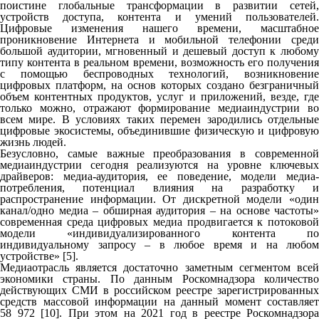
поистине глобальные трансформации в развитии сетей,
устройств доступа, контента и умений пользователей.
Цифровые изменения нашего времени, масштабное
проникновение Интернета и мобильной телефонии среди
большой аудитории, мгновенный и дешевый доступ к любому
типу контента в реальном времени, возможность его получения
с помощью беспроводных технологий, возникновение
цифровых платформ, на основ которых создано безграничный
объем контентных продуктов, услуг и приложений, везде, где
только можно, отражают формирование медиаиндустрии во
всем мире. В условиях таких перемен зародились отдельные
цифровые экосистемы, объединившие физическую и цифровую
жизнь людей.
Безусловно, самые важные преобразования в современной
медиаиндустрии сегодня реализуются на уровне ключевых
драйверов: медиа-аудитория, ее поведение, модели медиа-
потребления, потенциал влияния на разработку и
распространение информации. От дискретной модели «один
канал/одно медиа – обширная аудитория – на основе частоты»
современная среда цифровых медиа продвигается к потоковой
модели «индивидуализированного контента по
индивидуальному запросу – в любое время и на любом
устройстве» [5].
Медиаотрасль является достаточно заметным сегментом всей
экономики страны. По данным Роскомнадзора количество
действующих СМИ в российском реестре зарегистрированных
средств массовой информации на данный момент составляет
58 972 [10]. При этом на 2021 год в реестре Роскомнадзора