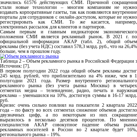
значились 61576 действующих СМИ. Причиной сокращения
стали новые технологии – многим компаниям не нужно
издавать корпоративные газеты, так как появляются внутренние
порталы для сотрудников с онлайн-доступом, которые не нужно
регистрировать как СМИ. То же касается, например,
электронных рассылок для клиентов и партнеров.
Самым первым и главным индикатором экономического
положения СМИ является рекламный рынок. В 2021 г. по
официальной информации АКАР (табл. 2), общий объем
рекламы (без учета НДС) составил 578,3 млрд. руб., что на 26,4%
больше, чем в прошлом году.
Таблица 2 – Объем рекламного рынка в Российской Федерации за 
Источник: [7].
В первом полугодии 2022 года общий объем рекламы достиг
245 млрд. рублей, что приблизительно на 4% ниже, чем в 1
полугодии 2021 года. Размер внутреннего регионального
рекламного рынка (без учета рынка Москвы) в четырех
сегментах медиа – телевидение, радио, печать и наружная
реклама – уменьшился на 10%, достигнув суммы в 16-17 млрд.
руб.
Кризис очень сильно повлиял на показатели 2 квартала 2022
года – по факту во всех сегментах снижение объемов достигло
двузначных цифр, а по некоторым из них сокращение
выразилось в несколько десятков процентов. По мнению
специалистов АКАР совокупное падение объема рынка
рекламных носителей в России во 2 квартале будет 16%,
регионального рынка – 19%.