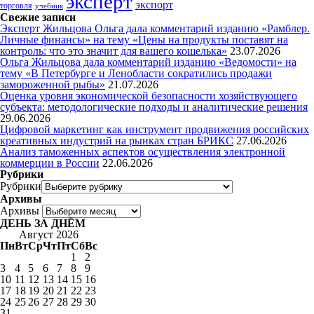
эксперт
экспорт
торговля
учебник
Свежие записи
Эксперт Жильцова Ольга дала комментарий изданию «Рамблер.
Личные финансы» на тему «Цены на продукты поставят на
контроль: что это значит для вашего кошелька»
23.07.2026
Ольга Жильцова дала комментарий изданию «Ведомости» на
тему «В Петербурге и Ленобласти сократились продажи
замороженной рыбы»
21.07.2026
Оценка уровня экономической безопасности хозяйствующего
субъекта: методологические подходы и аналитические решения
29.06.2026
Цифровой маркетинг как инструмент продвижения российских
креативных индустрий на рынках стран БРИКС
27.06.2026
Анализ таможенных аспектов осуществления электронной
коммерции в России
22.06.2026
Рубрики
Рубрики
Архивы
Архивы
ДЕНЬ ЗА ДНЁМ
Август 2026
Пн
Вт
Ср
Чт
Пт
Сб
Вс
1
2
3
4
5
6
7
8
9
10
11
12
13
14
15
16
17
18
19
20
21
22
23
24
25
26
27
28
29
30
31