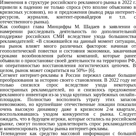
Изменения в структуре российского рекламного рынка в 2022 г.
привели к падению не только спроса (что вполне объяснимо в
кризисных условиях), но и предложения (вывод ряда интернет-
ресурсов, журналов, контент-провайдеров и т.п. с
отечественного рынка).
Как сообщил глава Минцифры М. Шадаев в заявлении о
намерении расследовать деятельность по дополнительной
поддержке российских СМИ вследствие ухода большинства
рекламодателей: «В сложившейся на данный момент ситуации,
на рынок влияет много различных факторов: начиная от
геополитической повестки и состояния экономики, заканчивая
сроками возобновления работы компаний, которые ранее
объявили о приостановке своей деятельности на территории РФ,
и оперативностью восстановления логистических цепочек. В
целом, рынок может сократиться на 50%» [6].
Сегмент интернет-рекламы в России пережил самые большие
преобразования за историю своего становления. В 2022 году не
только снизился спрос вследствие ухода некоторых
иностранных рекламодателей, но и снизилось предложение
рекламного инвентаря из-за ухода крупных зарубежных онлайн-
площадок. Полностью восполнить утрату этих запасов
невозможно, но крупнейшие отечественные локации показали
очень высокую динамику даже в кризисном 2-м квартале,
воспользовавшись уходом конкурентов с рынка. Следует
ожидать, что в будущем игроки, которые остались на российском
рынке, смогут полностью удовлетворить спрос рекламодателей
и компенсировать утраты рынка интернет-рекламы.
Телевидение как средство массовой информации с большой