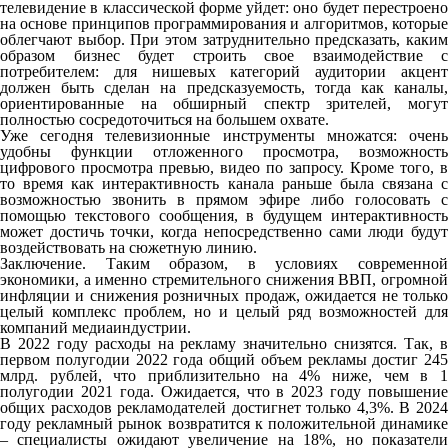
телевидение в классической форме уйдет: оно будет перестроено
на основе принципов программирования и алгоритмов, которые
облегчают выбор. При этом затруднительно предсказать, каким
образом бизнес будет строить свое взаимодействие с
потребителем: для нишевых категорий аудитории акцент
должен быть сделан на предсказуемость, тогда как каналы,
ориентированные на обширный спектр зрителей, могут
полностью сосредоточиться на большем охвате.
Уже сегодня телевизионные инструменты множатся: очень
удобны функции отложенного просмотра, возможность
цифрового просмотра превью, видео по запросу. Кроме того, в
то время как интерактивность канала раньше была связана с
возможностью звонить в прямом эфире либо голосовать с
помощью текстового сообщения, в будущем интерактивность
может достичь точки, когда непосредственно сами люди будут
воздействовать на сюжетную линию.
Заключение. Таким образом, в условиях современной
экономики, а именно стремительного снижения ВВП, огромной
инфляции и снижения розничных продаж, ожидается не только
целый комплекс проблем, но и целый ряд возможностей для
компаний медиаиндустрии.
В 2022 году расходы на рекламу значительно снизятся. Так, в
первом полугодии 2022 года общий объем рекламы достиг 245
млрд. рублей, что приблизительно на 4% ниже, чем в 1
полугодии 2021 года. Ожидается, что в 2023 году повышение
общих расходов рекламодателей достигнет только 4,3%. В 2024
году рекламный рынок возвратится к положительной динамике
– специалисты ожидают увеличение на 18%, но показатели