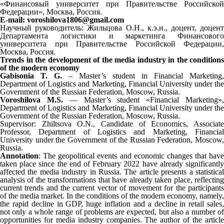
«Финансовый университет при Правительстве Российской
Федерации», Москва, Россия.
E-mail:
voroshilova1806@gmail.com
Научный руководитель: Жильцова О.Н., к.э.н., доцент, доцент
Департамента логистики и маркетинга Финансового
университета при Правительстве Российской Федерации,
Москва, Россия.
Trends in the development of the media industry in the conditions
of the modern economy
Gabisonia T. G.
– Master’s student in Financial Marketing,
Department of Logistics and Marketing, Financial University under the
Government of the Russian Federation, Moscow, Russia.
Voroshilova M.S.
— Master’s student «Financial Marketing»
Department of Logistics and Marketing, Financial University under the
Government of the Russian Federation, Moscow, Russia.
Supervisor: Zhiltsova O.N., Candidate of Economics, Associate
Professor, Department of Logistics and Marketing, Financial
University under the Government of the Russian Federation, Moscow,
Russia.
Annotation
: The geopolitical events and economic changes that have
taken place since the end of February 2022 have already significantly
affected the media industry in Russia. The article presents a statistical
analysis of the transformations that have already taken place, reflecting
current trends and the current vector of movement for the participants
of the media market. In the conditions of the modern economy, namely,
the rapid decline in GDP, huge inflation and a decline in retail sales,
not only a whole range of problems are expected, but also a number of
opportunities for media industry companies. The author of the article