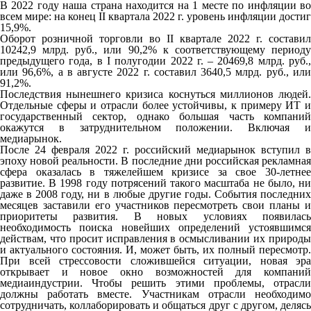
В 2022 году наша страна находится на 1 месте по инфляции во
всем мире: на конец II квартала 2022 г. уровень инфляции достиг
15,9%.
Оборот розничной торговли во II квартале 2022 г. составил
10242,9 млрд. руб., или 90,2% к соответствующему периоду
предыдущего года, в I полугодии 2022 г. – 20469,8 млрд. руб.,
или 96,6%, а в августе 2022 г. составил 3640,5 млрд. руб., или
91,2%.
Последствия нынешнего кризиса коснуться миллионов людей.
Отдельные сферы и отрасли более устойчивы, к примеру ИТ и
государственный сектор, однако большая часть компаний
окажутся в затруднительном положении. Включая и
медиарынок.
После 24 февраля 2022 г. российский медиарынок вступил в
эпоху новой реальности. В последние дни российская рекламная
сфера оказалась в тяжелейшем кризисе за свое 30-летнее
развитие. В 1998 году потрясений такого масштаба не было, ни
даже в 2008 году, ни в любые другие годы. События последних
месяцев заставили его участников пересмотреть свои планы и
приоритеты развития. В новых условиях появилась
необходимость поиска новейших определений устоявшимся
действам, что просит исправления в осмысливании их природы
и актуального состояния. И, может быть, их полный пересмотр.
При всей стрессовости сложившейся ситуации, новая эра
открывает и новое окно возможностей для компаний
медиаиндустрии. Чтобы решить этими проблемы, отрасли
должны работать вместе. Участникам отрасли необходимо
сотрудничать, коллаборировать и общаться друг с другом, делясь