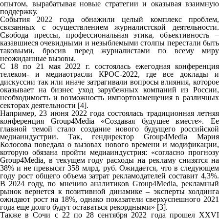
опытом, вырабатывая новые стратегии и оказывая взаимную
поддержку.
События 2022 года обнажили целый комплекс проблем,
связанных с осуществлением журналистской деятельности.
Свобода прессы, профессиональная этика, объективность –
казавшиеся очевидными и незыблемыми столпы перестали быть
таковыми, бросив перед журналистами по всему миру
неожиданные вызовы.
С 18 по 21 мая 2022 г. состоялась ежегодная конференция
телеком- и медиаотрасли КРОС-2022, где все доклады и
дискуссии так или иначе затрагивали вопросы влияния, которое
оказывает на бизнес уход зарубежных компаний из России,
необходимость и возможность импортозамещения в различных
секторах деятельности [4].
Например, 23 июня 2022 года состоялась традиционная летняя
конференция Group4Media «Создавая будущее вместе». Ее
главной темой стало создание нового будущего российской
медиаиндустрии. Так, гендиректор Group4Media Мария
Колосова поведала о вызовах нового времени и модификации,
которую обязана пройти медиаиндустрия: «согласно прогнозу
Group4Media, в текущем году расходы на рекламу снизятся на
38% и не превысят 358 млрд. руб. Ожидается, что в следующем
году рост общего объема затрат рекламодателей составит 4,3%.
В 2024 году, по мнению аналитиков Group4Media, рекламный
рынок вернется к позитивной динамике – эксперты холдинга
ожидают рост на 18%, однако показатели сверхуспешного 2021
года еще долго будут оставаться рекордными» [3].
Также в Сочи с 22 по 28 сентября 2022 года прошел XXVI