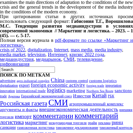
examines the main directions of adaptation to the conditions of the new
crisis and the general trends in the development of the media industry
in the conditions of the modern economy.
При цитировании статьи в других источниках просим
использовать следующий формат:
Габисония Т.Г.,
Ворошилова
М.С.
Тенденции развития медиаиндустрии в условия
современной экономики // Маркетинг и логистика. – 2023. – 1
(45). — с. 5-17.
Полная версия журнала в
pdf-формате по ссылке «Маркетинг и
логистика».
crisis of 2022
,
digitalization
,
Internet
,
mass media
,
media industry
,
media market
,
television
,
Интернет
,
кризис 2022 года
,
медиаиндустрия
,
медиарынок
,
СМИ
,
телевидение
,
цифровизация
ПОИСК ПО МЕТКАМ
China
customs logistics
advertising
customs control
agro-industrial complex
foreign economic activity
export
digitalization
importation
foreign trade
logistics
marketing
sanctions
innovation
international trade
Northern Sea Route
Китай
Известия
trade
Евразийский экономический союз
РБК
Арктика
СМИ
Российская газета
агропромышленный комплекс
внешнеэкономическая деятельность
аргументы и факты
внешняя
комментарий
комментарии
импорт
торговля
логистика
ринц
маркетинг
международная торговля
прайм
реклама
санкции
таможенная логистика
таможенное декларирование
таможенный контроль