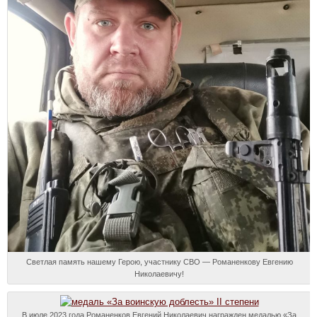
Светлая память нашему Герою, участнику СВО — Романенкову Евгению
Николаевичу!
В июле 2023 года Романенков Евгений Николаевич награжден медалью «За