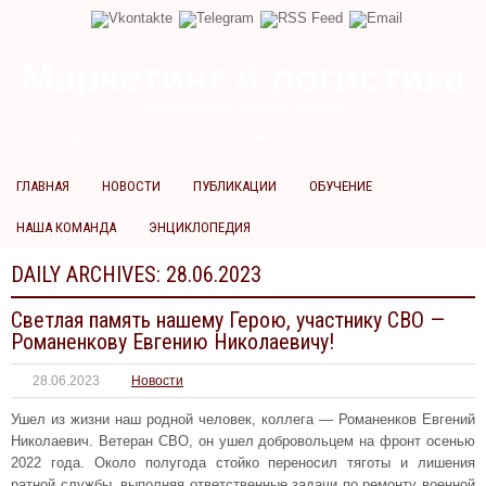
Маркетинг и логистика
научно-практический журнал
Доброй ночи! Сегодня
Воскресенье 9 августа 2026 г.
ГЛАВНАЯ
НОВОСТИ
ПУБЛИКАЦИИ
ОБУЧЕНИЕ
НАША КОМАНДА
ЭНЦИКЛОПЕДИЯ
DAILY ARCHIVES:
28.06.2023
Светлая память нашему Герою, участнику СВО —
Романенкову Евгению Николаевичу!
28.06.2023
Новости
Ушел из жизни наш родной человек, коллега — Романенков Евгений
Николаевич. Ветеран СВО, он ушел добровольцем на фронт осенью
2022 года. Около полугода стойко переносил тяготы и лишения
ратной службы, выполняя ответственные задачи по ремонту военной