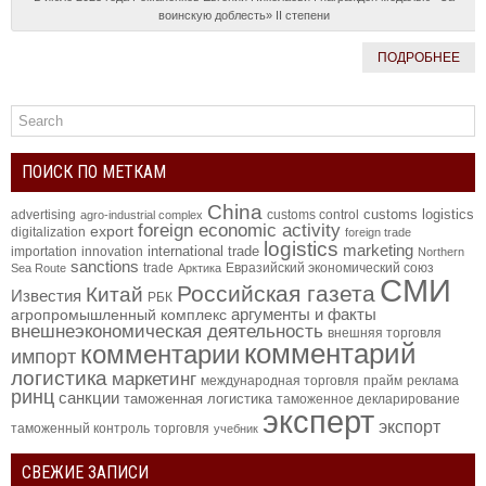
воинскую доблесть» II степени
ПОДРОБНЕЕ
ПОИСК ПО МЕТКАМ
China
customs logistics
advertising
customs control
agro-industrial complex
foreign economic activity
export
digitalization
foreign trade
logistics
marketing
international trade
importation
innovation
Northern
sanctions
trade
Евразийский экономический союз
Sea Route
Арктика
СМИ
Российская газета
Китай
Известия
РБК
аргументы и факты
агропромышленный комплекс
внешнеэкономическая деятельность
внешняя торговля
комментарий
комментарии
импорт
логистика
маркетинг
международная торговля
прайм
реклама
ринц
санкции
таможенная логистика
таможенное декларирование
эксперт
экспорт
таможенный контроль
торговля
учебник
СВЕЖИЕ ЗАПИСИ