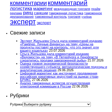
комментарий
комментарии
логистика
маркетинг
международная торговля
прайм
ринц
санкции
таможенная логистика
реклама
таможенное
декларирование
таможенный контроль
торговля
учебник
эксперт
экспорт
Свежие записи
Эксперт Жильцова Ольга дала комментарий изданию
«Рамблер. Личные финансы» на тему «Цены на
продукты поставят на контроль: что это значит для
вашего кошелька»
23.07.2026
Ольга Жильцова дала комментарий изданию
«Ведомости» на тему «В Петербурге и Ленобласти
сократились продажи замороженной рыбы»
21.07.2026
Оценка уровня экономической безопасности
хозяйствующего субъекта: методологические подходы и
аналитические решения
29.06.2026
Цифровой маркетинг как инструмент продвижения
российских креативных индустрий на рынках стран
БРИКС
27.06.2026
Анализ таможенных аспектов осуществления
электронной коммерции в России
22.06.2026
Рубрики
Рубрики