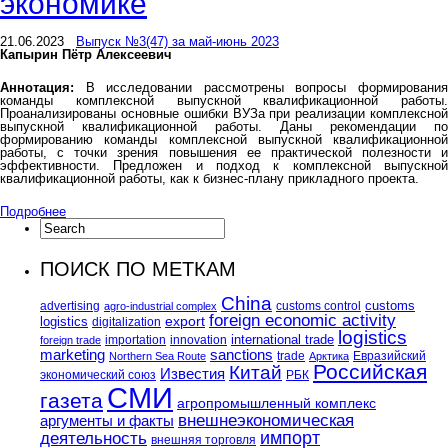
экономике
21.06.2023
Выпуск №3(47) за май-июнь 2023
Капырин Пётр Алексеевич
Аннотация:
В исследовании рассмотрены вопросы формирования
команды комплексной выпускной квалификационной работы.
Проанализированы основные ошибки ВУЗа при реализации комплексной
выпускной квалификационной работы. Даны рекомендации по
формированию команды комплексной выпускной квалификационной
работы, с точки зрения повышения ее практической полезности и
эффективности. Предложен и подход к комплексной выпускной
квалификационной работы, как к бизнес-плану прикладного проекта.
Подробнее
ПОИСК ПО МЕТКАМ
China
customs
advertising
customs control
agro-industrial complex
foreign economic activity
logistics
export
digitalization
logistics
international trade
importation
innovation
foreign trade
marketing
sanctions
trade
Евразийский
Northern Sea Route
Арктика
Российская
Китай
Известия
экономический союз
РБК
СМИ
газета
агропромышленный комплекс
внешнеэкономическая
аргументы и факты
импорт
деятельность
внешняя торговля