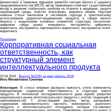
финансовых и правовых барьеров развития сектора малого и среднего
предпринимательства (МСП), автор правомерно отмечает существенный
вклад в решение глобальных проблем на планете в медицине, защите
окружающей среды, очистке атмосферы, мирового океана. Научная
новизна статьи заключена в системном подходе к практическому
использованию диджитал-продвижения продукта в сфере малого
бизнеса с выделением основных элементов структуры технологии:
цифровая среда рынка; конкуренты; инструменты цифрового
маркетинга; инструменты партизанского маркетинга; инструменты event-
маркетинга.
Подробнее
Корпоративная социальная
ответственность, как
структурный элемент
интеллектуального продукта
10.04.2018
Выпуск №2(16) за март-апрель 2018
Инга Михайловна Синяева
Аннотация:
В статье впервые раскрыта важность учета компоненты
корпоративная социальная ответственность в структуре нового
продукта. В логической последовательности дана оценка развитию
национального рынка интеллектуального продукта с учетом тенденций и
закономерностей. С иллюстрацией рисунка, автор раскрывает
содержание образовательного, научного, инженерного, рыночного
продукта и интеллектуального потенциала, которые составляют
структуру интеллектуального продукта. Правомерно делается вывод о