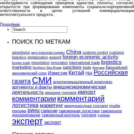
необходимости соблюдения принципов единства; полноты; согласия;
открытости при формировании компоненты социально-корпоративной
ответственности в целях успешной коммерциализации
интеллектуального продукта.
Подробнее
ПОИСК ПО МЕТКАМ
China
customs
advertising
customs control
agro-industrial complex
foreign economic activity
logistics
export
digitalization
logistics
international trade
importation
innovation
foreign trade
marketing
sanctions
trade
Евразийский
Northern Sea Route
Арктика
Российская
Китай
Известия
экономический союз
РБК
СМИ
газета
агропромышленный комплекс
внешнеэкономическая
аргументы и факты
импорт
деятельность
внешняя торговля
комментарий
комментарии
логистика
маркетинг
международная торговля
прайм
ринц
санкции
таможенная логистика
реклама
таможенное
декларирование
таможенный контроль
торговля
учебник
эксперт
экспорт