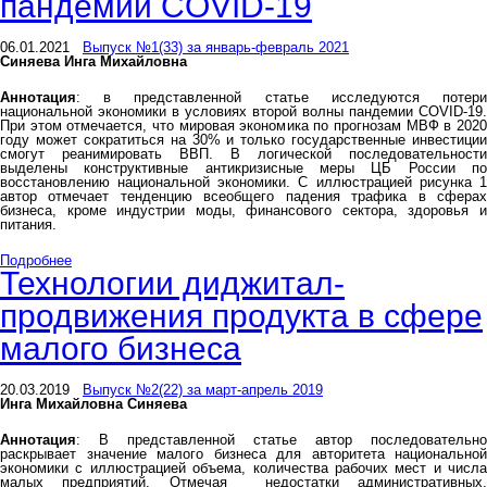
пандемии COVID-19
06.01.2021
Выпуск №1(33) за январь-февраль 2021
Синяева Инга Михайловна
Аннотация
: в представленной статье исследуются потери
национальной экономики в условиях второй волны пандемии COVID-19.
При этом отмечается, что мировая экономика по прогнозам МВФ в 2020
году может сократиться на 30% и только государственные инвестиции
смогут реанимировать ВВП. В логической последовательности
выделены конструктивные антикризисные меры ЦБ России по
восстановлению национальной экономики. С иллюстрацией рисунка 1
автор отмечает тенденцию всеобщего падения трафика в сферах
бизнеса, кроме индустрии моды, финансового сектора, здоровья и
питания.
Подробнее
Технологии диджитал-
продвижения продукта в сфере
малого бизнеса
20.03.2019
Выпуск №2(22) за март-апрель 2019
Инга Михайловна Синяева
Аннотация
: В представленной статье автор последовательно
раскрывает значение малого бизнеса для авторитета национальной
экономики с иллюстрацией объема, количества рабочих мест и числа
малых предприятий. Отмечая недостатки административных,