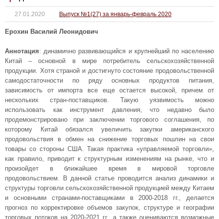
27.01.2020
Выпуск №1(27) за январь-февраль 2020
Ерохин Василий Леонидович
Аннотация
: динамично развивающийся и крупнейший по населению
Китай – основной в мире потребитель сельскохозяйственной
продукции. Хотя страной и достигнуто состояние продовольственной
самодостаточности по ряду основных продуктов питания,
зависимость от импорта все еще остается высокой, причем от
нескольких стран-поставщиков. Такую уязвимость можно
использовать как инструмент давления, что недавно было
продемонстрировано при заключении торгового соглашения, по
которому Китай обязался увеличить закупки американского
продовольствия в обмен на снижение торговых пошлин на свои
товары со стороны США. Такая практика «управляемой торговли»,
как правило, приводит к структурным изменениям на рынке, что и
произойдет в ближайшее время в мировой торговле
продовольствием. В данной статье проводится анализ динамики и
структуры торговли сельскохозяйственной продукцией между Китаем
и основными странами-поставщиками в 2000-2018 гг., делается
прогноз по корректировке объемов закупок, структуре и географии
торговых потоков на 2020-2021 гг., а также оцениваются возможные