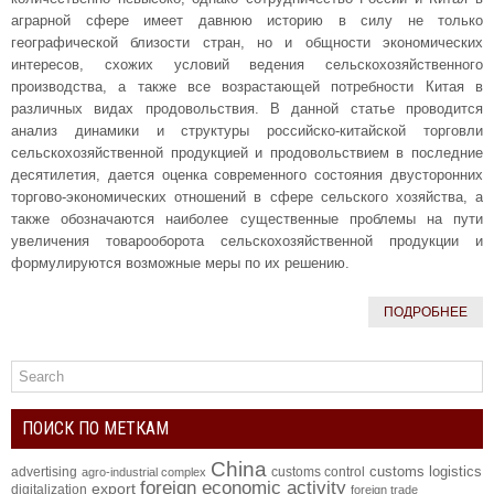
аграрной сфере имеет давнюю историю в силу не только
географической близости стран, но и общности экономических
интересов, схожих условий ведения сельскохозяйственного
производства, а также все возрастающей потребности Китая в
различных видах продовольствия. В данной статье проводится
анализ динамики и структуры российско-китайской торговли
сельскохозяйственной продукцией и продовольствием в последние
десятилетия, дается оценка современного состояния двусторонних
торгово-экономических отношений в сфере сельского хозяйства, а
также обозначаются наиболее существенные проблемы на пути
увеличения товарооборота сельскохозяйственной продукции и
формулируются возможные меры по их решению.
ПОДРОБНЕЕ
ПОИСК ПО МЕТКАМ
China
customs logistics
advertising
customs control
agro-industrial complex
foreign economic activity
export
digitalization
foreign trade