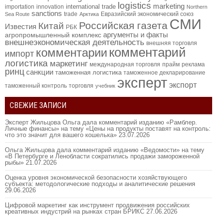
logistics
marketing
international trade
importation
innovation
Northern
sanctions
trade
Евразийский экономический союз
Sea Route
Арктика
СМИ
Российская газета
Китай
Известия
РБК
аргументы и факты
агропромышленный комплекс
внешнеэкономическая деятельность
внешняя торговля
комментарий
комментарии
импорт
логистика
маркетинг
международная торговля
прайм
реклама
ринц
санкции
таможенная логистика
таможенное декларирование
эксперт
экспорт
таможенный контроль
торговля
учебник
СВЕЖИЕ ЗАПИСИ
Эксперт Жильцова Ольга дала комментарий изданию «Рамблер.
Личные финансы» на тему «Цены на продукты поставят на контроль:
что это значит для вашего кошелька»
23.07.2026
Ольга Жильцова дала комментарий изданию «Ведомости» на тему
«В Петербурге и Ленобласти сократились продажи замороженной
рыбы»
21.07.2026
Оценка уровня экономической безопасности хозяйствующего
субъекта: методологические подходы и аналитические решения
29.06.2026
Цифровой маркетинг как инструмент продвижения российских
креативных индустрий на рынках стран БРИКС
27.06.2026