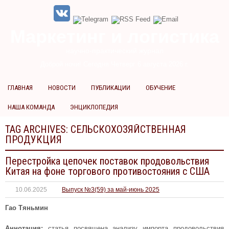
Маркетинг и логистика
научно-практический журнал
Доброй ночи! Сегодня
Четверг 6 августа 2026 г.
ГЛАВНАЯ
НОВОСТИ
ПУБЛИКАЦИИ
ОБУЧЕНИЕ
НАША КОМАНДА
ЭНЦИКЛОПЕДИЯ
TAG ARCHIVES:
СЕЛЬСКОХОЗЯЙСТВЕННАЯ
ПРОДУКЦИЯ
Перестройка цепочек поставок продовольствия
Китая на фоне торгового противостояния с США
10.06.2025
Выпуск №3(59) за май-июнь 2025
Гао Тяньмин
Аннотация:
статья посвящена анализу импорта продовольствия