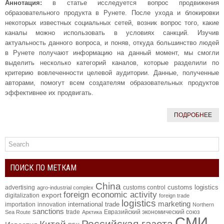
Аннотация:
в статье исследуется вопрос продвижения
образовательного продукта в Рунете. После ухода и блокировки
некоторых известных социальных сетей, возник вопрос того, какие
каналы можно использовать в условиях санкций. Изучив
актуальность данного вопроса, и поняв, откуда большинство людей
в Рунете получают информацию на данный момент, мы смогли
выделить несколько категорий каналов, которые разделили по
критерию вовлеченности целевой аудитории. Данные, полученные
авторами, помогут всем создателям образовательных продуктов
эффективнее их продвигать.
ПОДРОБНЕЕ
ПОИСК ПО МЕТКАМ
China
customs logistics
advertising
customs control
agro-industrial complex
foreign economic activity
export
digitalization
foreign trade
logistics
marketing
international trade
importation
innovation
Northern
sanctions
trade
Евразийский экономический союз
Sea Route
Арктика
СМИ