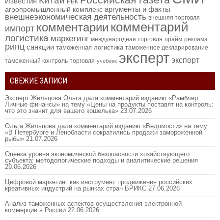
Российская газета
Китай
Известия
РБК
аргументы и факты
агропромышленный комплекс
внешнеэкономическая деятельность
внешняя торговля
комментарий
комментарии
импорт
логистика
маркетинг
международная торговля
прайм
реклама
ринц
санкции
таможенная логистика
таможенное декларирование
эксперт
экспорт
таможенный контроль
торговля
учебник
СВЕЖИЕ ЗАПИСИ
Эксперт Жильцова Ольга дала комментарий изданию «Рамблер.
Личные финансы» на тему «Цены на продукты поставят на контроль:
что это значит для вашего кошелька»
23.07.2026
Ольга Жильцова дала комментарий изданию «Ведомости» на тему
«В Петербурге и Ленобласти сократились продажи замороженной
рыбы»
21.07.2026
Оценка уровня экономической безопасности хозяйствующего
субъекта: методологические подходы и аналитические решения
29.06.2026
Цифровой маркетинг как инструмент продвижения российских
креативных индустрий на рынках стран БРИКС
27.06.2026
Анализ таможенных аспектов осуществления электронной
коммерции в России
22.06.2026