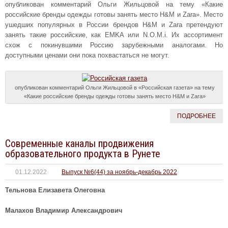
опубликован комментарий Ольги Жильцовой на тему «Какие
российские бренды одежды готовы занять место H&М и Zara». Место
ушедших популярных в России брендов H&М и Zara претендуют
занять такие российские, как EMKA или N.O.M.i. Их ассортимент
схож с покинувшими Россию зарубежными аналогами. Но
доступными ценами они пока похвастаться не могут.
опубликован комментарий Ольги Жильцовой в «Российская газета» на тему
«Какие российские бренды одежды готовы занять место H&М и Zara»
ПОДРОБНЕЕ
Современные каналы продвижения
образовательного продукта в Рунете
01.12.2022
Выпуск №6(44) за ноябрь-декабрь 2022
Тельнова Елизавета Олеговна
Малахов Владимир Александрович