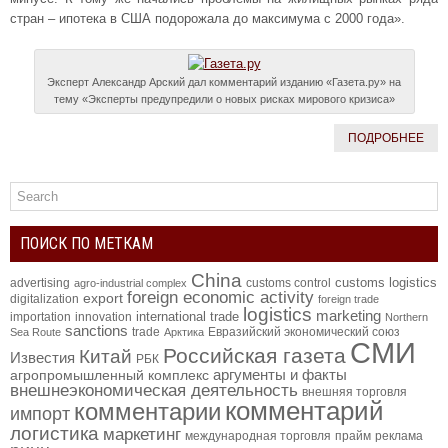
стран – ипотека в США подорожала до максимума с 2000 года».
Эксперт Александр Арский дал комментарий изданию «Газета.ру» на
тему «Эксперты предупредили о новых рисках мирового кризиса»
ПОДРОБНЕЕ
ПОИСК ПО МЕТКАМ
China
customs logistics
advertising
customs control
agro-industrial complex
foreign economic activity
export
digitalization
foreign trade
logistics
marketing
international trade
importation
innovation
Northern
sanctions
trade
Евразийский экономический союз
Sea Route
Арктика
СМИ
Российская газета
Китай
Известия
РБК
аргументы и факты
агропромышленный комплекс
внешнеэкономическая деятельность
внешняя торговля
комментарий
комментарии
импорт
логистика
маркетинг
международная торговля
прайм
реклама