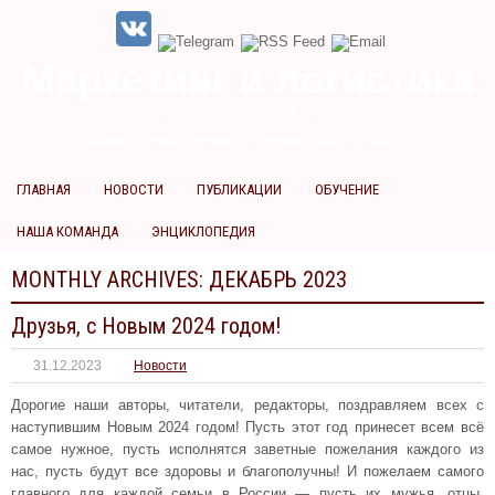
Маркетинг и логистика
научно-практический журнал
Добрый вечер! Сегодня
Пятница 7 августа 2026 г.
ГЛАВНАЯ
НОВОСТИ
ПУБЛИКАЦИИ
ОБУЧЕНИЕ
НАША КОМАНДА
ЭНЦИКЛОПЕДИЯ
MONTHLY ARCHIVES:
ДЕКАБРЬ 2023
Друзья, с Новым 2024 годом!
31.12.2023
Новости
Дорогие наши авторы, читатели, редакторы, поздравляем всех с
наступившим Новым 2024 годом! Пусть этот год принесет всем всё
самое нужное, пусть исполнятся заветные пожелания каждого из
нас, пусть будут все здоровы и благополучны! И пожелаем самого
главного для каждой семьи в России — пусть их мужья, отцы,