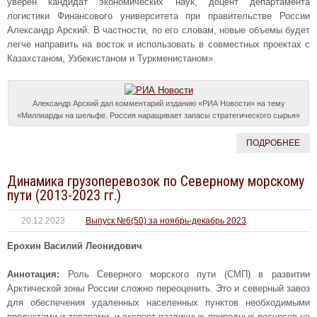
уверен кандидат экономических наук, доцент департамента
логистики Финансового университета при правительстве России
Александр Арский. В частности, по его словам, новые объемы будет
легче направить на восток и использовать в совместных проектах с
Казахстаном, Узбекистаном и Туркменистаном».
Александр Арский дал комментарий изданию «РИА Новости» на тему
«Миллиарды на шельфе. Россия наращивает запасы стратегического сырья»
ПОДРОБНЕЕ
Динамика грузоперевозок по Северному морскому
пути (2013-2023 гг.)
20.12.2023
Выпуск №6(50) за ноябрь-декабрь 2023
Ерохин Василий Леонидович
Аннотация:
Роль Северного морского пути (СМП) в развитии
Арктической зоны России сложно переоценить. Это и северный завоз
для обеспечения удаленных населенных пунктов необходимыми
продуктами и товарами, и экспорт различных природных ресурсов на