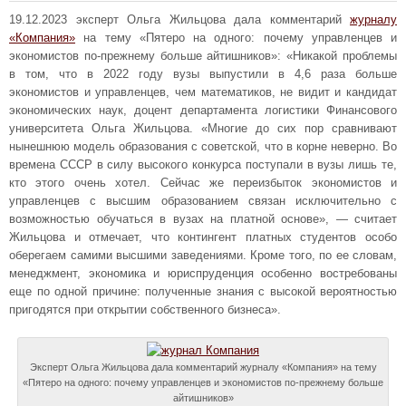
19.12.2023 эксперт Ольга Жильцова дала комментарий
журналу
«Компания»
на тему «Пятеро на одного: почему управленцев и
экономистов по-прежнему больше айтишников»: «Никакой проблемы
в том, что в 2022 году вузы выпустили в 4,6 раза больше
экономистов и управленцев, чем математиков, не видит и кандидат
экономических наук, доцент департамента логистики Финансового
университета Ольга Жильцова. «Многие до сих пор сравнивают
нынешнюю модель образования с советской, что в корне неверно. Во
времена СССР в силу высокого конкурса поступали в вузы лишь те,
кто этого очень хотел. Сейчас же переизбыток экономистов и
управленцев с высшим образованием связан исключительно с
возможностью обучаться в вузах на платной основе», — считает
Жильцова и отмечает, что контингент платных студентов особо
оберегаем самими высшими заведениями. Кроме того, по ее словам,
менеджмент, экономика и юриспруденция особенно востребованы
еще по одной причине: полученные знания с высокой вероятностью
пригодятся при открытии собственного бизнеса».
Эксперт Ольга Жильцова дала комментарий журналу «Компания» на тему
«Пятеро на одного: почему управленцев и экономистов по-прежнему больше
айтишников»