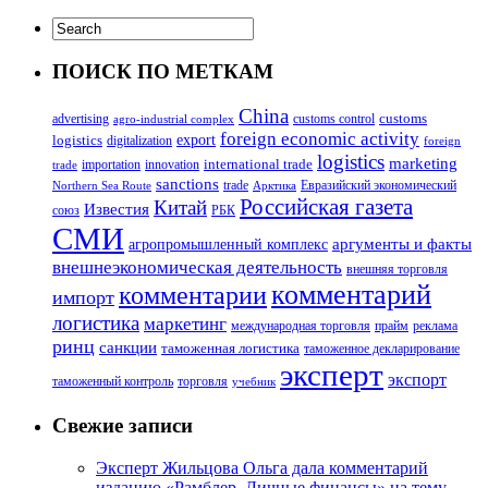
ПОИСК ПО МЕТКАМ
China
customs
advertising
customs control
agro-industrial complex
foreign economic activity
logistics
export
digitalization
foreign
logistics
marketing
innovation
international trade
importation
trade
sanctions
trade
Евразийский экономический
Northern Sea Route
Арктика
Российская газета
Китай
Известия
союз
РБК
СМИ
аргументы и факты
агропромышленный комплекс
внешнеэкономическая деятельность
внешняя торговля
комментарий
комментарии
импорт
логистика
маркетинг
международная торговля
прайм
реклама
ринц
санкции
таможенная логистика
таможенное декларирование
эксперт
экспорт
таможенный контроль
торговля
учебник
Свежие записи
Эксперт Жильцова Ольга дала комментарий
изданию «Рамблер. Личные финансы» на тему