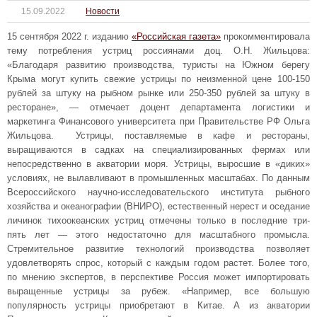
15.09.2022
Новости
15 сентября 2022 г. изданию
«Российская газета»
прокомментировала
тему потребления устриц россиянами доц. О.Н. Жильцова:
«Благодаря развитию производства, туристы на Южном берегу
Крыма могут купить свежие устрицы по неизменной цене 100-150
рублей за штуку на рыбном рынке или 250-350 рублей за штуку в
ресторане», — отмечает доцент департамента логистики и
маркетинга Финансового университета при Правительстве РФ Ольга
Жильцова. Устрицы, поставляемые в кафе и рестораны,
выращиваются в садках на специализированных фермах или
непосредственно в акватории моря. Устрицы, выросшие в «диких»
условиях, не вылавливают в промышленных масштабах. По данным
Всероссийского научно-исследовательского института рыбного
хозяйства и океанографии (ВНИРО), естественный нерест и оседание
личинок тихоокеанских устриц отмечены только в последние три-
пять лет — этого недостаточно для масштабного промысла.
Стремительное развитие технологий производства позволяет
удовлетворять спрос, который с каждым годом растет. Более того,
по мнению экспертов, в перспективе Россия может импортировать
выращенные устрицы за рубеж. «Например, все большую
популярность устрицы приобретают в Китае. А из акватории