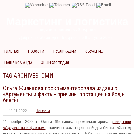
Маркетинг и логистика
научно-практический журнал
Доброй ночи! Сегодня
Воскресенье 9 августа 2026 г.
ГЛАВНАЯ
НОВОСТИ
ПУБЛИКАЦИИ
ОБУЧЕНИЕ
НАША КОМАНДА
ЭНЦИКЛОПЕДИЯ
TAG ARCHIVES:
СМИ
Ольга Жильцова прокомментировала изданию
«Аргументы и факты» причины роста цен на йод и
бинты
11.11.2022
Новости
11 ноября 2022 г. Ольга Жильцова прокомментировала
изданию
«Аргументы и факты»
причины роста цен на йод и бинты: «За год
цены на медицинские товары выросли на 10%, а на перевязочные