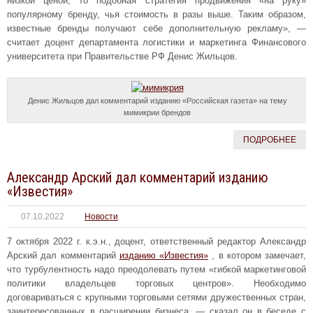
низкой ценой, то подобная стратегия продвижения «на руку»
популярному бренду, чья стоимость в разы выше. Таким образом,
известные бренды получают себе дополнительную рекламу», —
считает доцент департамента логистики и маркетинга Финансового
университета при Правительстве РФ Денис Жильцов.
Денис Жильцов дал комментарий изданию «Российская газета» на тему
мимикрии брендов
ПОДРОБНЕЕ
Александр Арский дал комментарий изданию
«Известия»
07.10.2022
Новости
7 октября 2022 г. к.э.н., доцент, ответственный редактор Александр
Арский дал комментарий
изданию «Известия»
, в котором замечает,
что турбулентность надо преодолевать путем «гибкой маркетинговой
политики владельцев торговых центров». Необходимо
договариваться с крупными торговыми сетями дружественных стран,
заинтересованных в расширении бизнеса, — сказал он в беседе с