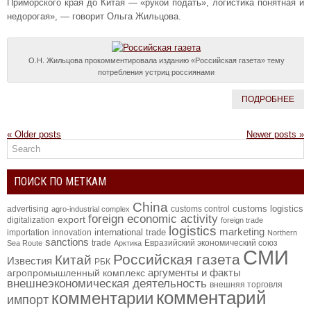
Приморского края до Китая — «рукой подать», логистика понятная и
недорогая», — говорит Ольга Жильцова.
О.Н. Жильцова прокомментировала изданию «Российская газета» тему
потребления устриц россиянами
ПОДРОБНЕЕ
«
Older posts
Newer posts
»
ПОИСК ПО МЕТКАМ
China
customs logistics
advertising
customs control
agro-industrial complex
foreign economic activity
export
digitalization
foreign trade
logistics
marketing
international trade
importation
innovation
Northern
sanctions
trade
Евразийский экономический союз
Sea Route
Арктика
СМИ
Российская газета
Китай
Известия
РБК
аргументы и факты
агропромышленный комплекс
внешнеэкономическая деятельность
внешняя торговля
комментарий
комментарии
импорт