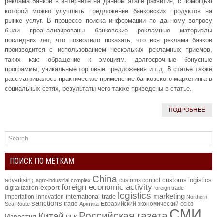
реклама банков в интернете на данном этапе развития, с помощью
которой можно улучшить предложение банковских продуктов на
рынке услуг. В процессе поиска информации по данному вопросу
были проанализированы банковские рекламные материалы
последних лет, что позволило показать, что вся реклама банков
производится с использованием нескольких рекламных приемов,
таких как: обращение к эмоциям, долгосрочные бонусные
программы, уникальные торговые предложения и т.д. В статье также
рассматривалось практическое применение банковского маркетинга в
социальных сетях, результаты чего также приведены в статье.
ПОДРОБНЕЕ
ПОИСК ПО МЕТКАМ
China
customs logistics
advertising
customs control
agro-industrial complex
foreign economic activity
export
digitalization
foreign trade
logistics
marketing
international trade
importation
innovation
Northern
sanctions
trade
Евразийский экономический союз
Sea Route
Арктика
СМИ
Российская газета
Китай
Известия