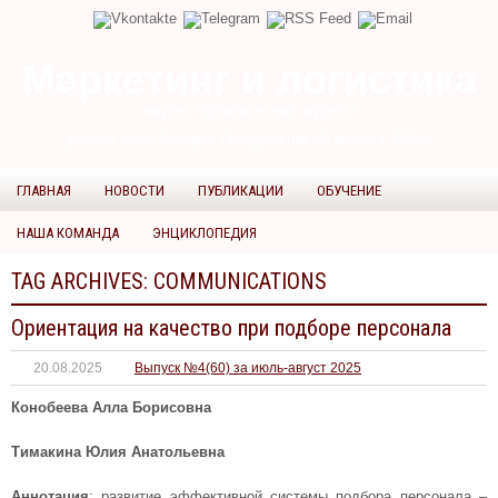
Маркетинг и логистика
научно-практический журнал
Доброй ночи! Сегодня
Понедельник 10 августа 2026 г.
ГЛАВНАЯ
НОВОСТИ
ПУБЛИКАЦИИ
ОБУЧЕНИЕ
НАША КОМАНДА
ЭНЦИКЛОПЕДИЯ
TAG ARCHIVES:
COMMUNICATIONS
Ориентация на качество при подборе персонала
20.08.2025
Выпуск №4(60) за июль-август 2025
Конобеева Алла Борисовна
Тимакина Юлия Анатольевна
Аннотация
: развитие эффективной системы подбора персонала –