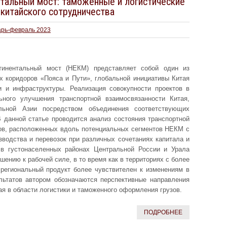
тальный мост: таможенные и логистические
-китайского сотрудничества
арь-февраль 2023
тинентальный мост (НЕКМ) представляет собой один из
х коридоров «Пояса и Пути», глобальной инициативы Китая
 и инфраструктуры. Реализация совокупности проектов в
ного улучшения транспортной взаимосвязанности Китая,
льной Азии посредством объединения соответствующих
В данной статье проводится анализ состояния транспортной
нов, расположенных вдоль потенциальных сегментов НЕКМ с
зводства и перевозок при различных сочетаниях капитала и
 в густонаселенных районах Центральной России и Урала
шению к рабочей силе, в то время как в территориях с более
 региональный продукт более чувствителен к изменениям в
льтатов автором обозначаются перспективные направления
ая в области логистики и таможенного оформления грузов.
ПОДРОБНЕЕ