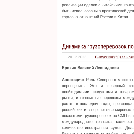
реализации сделок с китайскими контр
быть использованы в практической дея
торговых отношений России и Китая.
Динамика грузоперевозок по 
20.12.2023
Выпуск №6(50) за ноя
Ерохин Василий Леонидович
Аннотация:
Роль Северного морского
переоценить. Это и северный за
необходимыми продуктами и товарам
рынки, и транзитные перевозки межд
растет в последние годы, превращая
российских и в перспективе мировых 
показатели грузоперевозок по СМП в п
международного транзита, количе
количество иностранных судов. Дел
Китаем как главным потребителем до