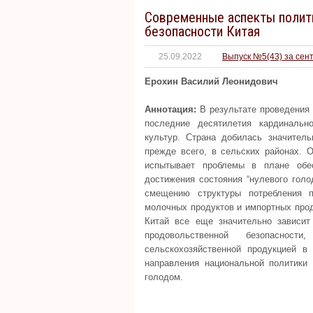
Современные аспекты полит
безопасности Китая
25.09.2022
Выпуск №5(43) за сен
Ерохин Василий Леонидович
Аннотация:
В результате проведения 
последние десятилетия кардинальн
культур. Страна добилась значител
прежде всего, в сельских районах. 
испытывает проблемы в плане обес
достижения состояния “нулевого голо
смещению структуры потребления 
молочных продуктов и импортных прод
Китай все еще значительно зависит
продовольственной безопаснос
сельскохозяйственной продукцией в 
направления национальной политики 
голодом.