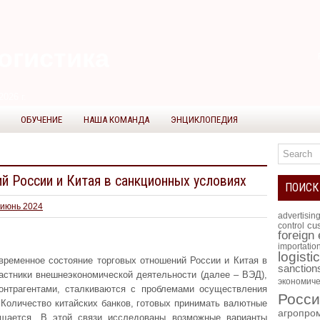
огистика
2026 г.
ОБУЧЕНИЕ
НАША КОМАНДА
ЭНЦИКЛОПЕДИЯ
й России и Китая в санкционных условиях
ПОИСК
-июнь 2024
advertisin
cus
control
foreign
importatio
logisti
ременное состояние торговых отношений России и Китая в
sanction
астники внешнеэкономической деятельности (далее – ВЭД),
экономиче
онтрагентами, сталкиваются с проблемами осуществления
Росси
 Количество китайских банков, готовых принимать валютные
агропро
ащается. В этой связи исследованы возможные варианты