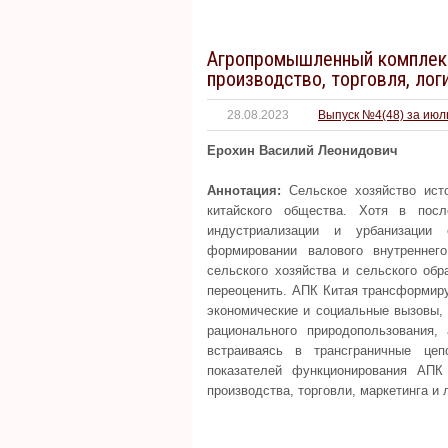
Агропромышленный комплекс
производство, торговля, лог
28.08.2023
Выпуск №4(48) за июль
Ерохин Василий Леонидович
Аннотация:
Сельское хозяйство исто
китайского общества. Хотя в пос
индустриализации и урбанизации
формировании валового внутреннег
сельского хозяйства и сельского обр
переоценить. АПК Китая трансформиру
экономические и социальные вызовы,
рационального природопользования,
встраиваясь в трансграничные цеп
показателей функционирования АПК
производства, торговли, маркетинга и