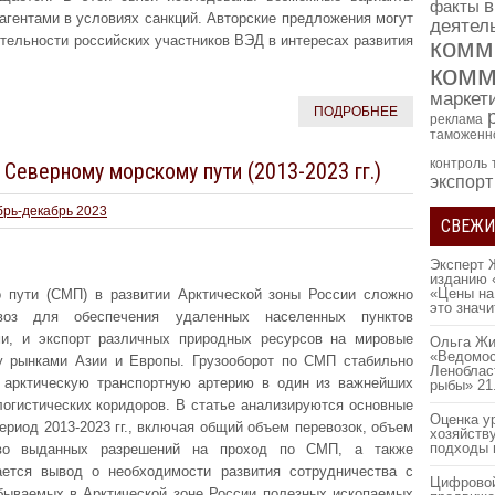
в
факты
агентами в условиях санкций. Авторские предложения могут
деятел
тельности российских участников ВЭД в интересах развития
комм
комм
маркет
ПОДРОБНЕЕ
реклама
таможенн
контроль
Северному морскому пути (2013-2023 гг.)
экспорт
брь-декабрь 2023
СВЕЖИ
Эксперт 
изданию 
«Цены на
 пути (СМП) в развитии Арктической зоны России сложно
это знач
воз для обеспечения удаленных населенных пунктов
и, и экспорт различных природных ресурсов на мировые
Ольга Жи
«Ведомос
у рынками Азии и Европы. Грузооборот по СМП стабильно
Леноблас
 арктическую транспортную артерию в один из важнейших
рыбы»
21
логистических коридоров. В статье анализируются основные
Оценка у
ериод 2013-2023 гг., включая общий объем перевозок, объем
хозяйств
подходы 
ство выданных разрешений на проход по СМП, а также
ается вывод о необходимости развития сотрудничества с
Цифровой
бываемых в Арктической зоне России полезных ископаемых