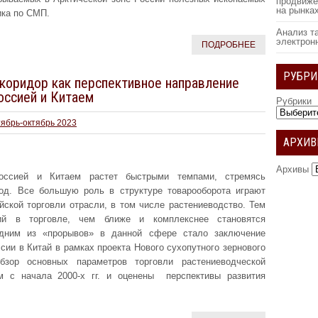
продвиже
на рынка
ка по СМП.
Анализ т
электрон
ПОДРОБНЕЕ
РУБРИ
коридор как перспективное направление
оссией и Китаем
Рубрики
тябрь-октябрь 2023
АРХИ
Архивы
ссией и Китаем растет быстрыми темпами, стремясь
од. Все большую роль в структуре товарооборота играют
йской торговли отрасли, в том числе растениеводство. Тем
ий в торговле, чем ближе и комплекснее становятся
Одним из «прорывов» в данной сфере стало заключение
ссии в Китай в рамках проекта Нового сухопутного зернового
бзор основных параметров торговли растениеводческой
м с начала 2000-х гг. и оценены перспективы развития