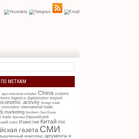
РЕДКОЛЛЕГИЯ
МАРКЕТИНГ И ЛОГИСТИКА
 ПО МЕТКАМ
China
g
customs
agro-industrial complex
toms logistics
export
digitalization
 economic activity
foreign trade
international trade
n
innovation
cs
marketing
Northern Sea Route
s
trade
Евразийский
Арктика
Китай
Известия
ский союз
РБК
СМИ
йская газета
аргументы и
мышленный комплекс