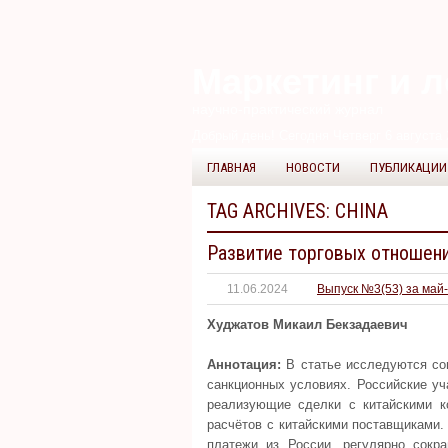
Маркетинг и л
научно-практический журнал
Добрый день! Сегодня
Четверг 6 августа 
ГЛАВНАЯ
НОВОСТИ
ПУБЛИКАЦИИ
TAG ARCHIVES:
CHINA
Развитие торговых отношени
11.06.2024
Выпуск №3(53) за май
Худжатов Микаил Бекзадаевич
Аннотация:
В статье исследуются сов
санкционных условиях. Российские уч
реализующие сделки с китайскими к
расчётов с китайскими поставщиками.
платежи из России, регулярно сокр