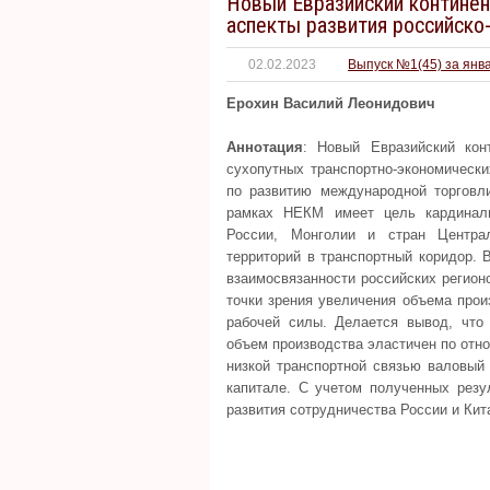
Новый Евразийский континен
аспекты развития российско
02.02.2023
Выпуск №1(45) за янв
Ерохин Василий Леонидович
Аннотация
: Новый Евразийский кон
сухопутных транспортно-экономически
по развитию международной торговли
рамках НЕКМ имеет цель кардиналь
России, Монголии и стран Центра
территорий в транспортный коридор. 
взаимосвязанности российских регио
точки зрения увеличения объема прои
рабочей силы. Делается вывод, что
объем производства эластичен по отно
низкой транспортной связью валовый
капитале. С учетом полученных резу
развития сотрудничества России и Кит