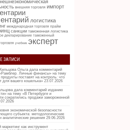
нешнеэкономическая
импорт
ьность
внешняя торговля
ентарии
ентарий
логистика
инг
международная торговля
прайм
ринц
санкции
таможенная логистика
ое декларирование
таможенный
эксперт
торговля
учебник
Е ЗАПИСИ
Жильцова Ольга дала комментарий
«Рамблер. Личные финансы» на тему
 продукты поставят на контроль: что
ит для вашего кошелька»
23.07.2026
льцова дала комментарий изданию
ти» на тему «В Петербурге и
ти сократились продажи замороженной
.07.2026
ровня экономической безопасности
ующего субъекта: методологические
и аналитические решения
29.06.2026
 маркетинг как инструмент